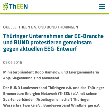
Men
Suchen
Suche
QUELLE: THEEN E.V. UND BUND THÜRINGEN
Navigation überspringen
ThEEN
Thüringer Unternehmen der EE-Branche
und BUND protestieren gemeinsam
Services
gegen aktuellen EEG-Entwurf
Mitglieder
09.05.2016
Aktivitäten
Ministerpräsident Bodo Ramelow und Energieministerin
Anja Siegesmund sind anwesend
Veranstaltungen
Der BUND Landesverband Thüringen e.V. und das Thüringer
Aktuelles
Erneuerbare Energien Netzwerk (ThEEN) e.V. mit seinen
Spartenverbänden (Arbeitsgemeinschaft Thüringer
Wasserkraftwerke e.V., Bundesverband WindEnergie e.V.
Meldungen