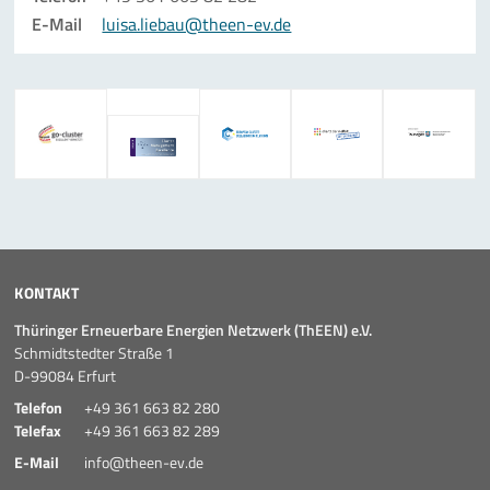
E-Mail
luisa.liebau@theen-ev.de
KONTAKT
Thüringer Erneuerbare Energien Netzwerk (ThEEN) e.V.
Schmidtstedter Straße 1
D-99084 Erfurt
Telefon
+49 361 663 82 280
Telefax
+49 361 663 82 289
E-Mail
info@theen-ev.de