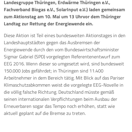
Landesgruppe Thüringen, Erdwärme Thüringen e.V.,
Fachverband Biogas e.V., SolarInput e.V.) laden gemeinsam
Pressemeldungen
zum Aktionstag am 10. Mai um 13 Uhr
vor dem Thüringer
Landtag zur Rettung der Energiewende ein.
Branchenmeldungen
Diese Aktion ist Teil eines bundesweiten Aktionstages in den
Statements
Landeshauptstädten gegen das Ausbremsen der
Energiewende durch den vom Bundeswirtschaftsminister
Positionen
Sigmar Gabriel (SPD) vorgelegten Referentenentwurf zum
EEG 2016. Wenn dieser so umgesetzt wird, sind bundesweit
Jobs
150.000 Jobs gefährdet; in Thüringen sind 11.400
Arbeitnehmer in dem Bereich tätig. Mit Blick auf das Pariser
Mediathek
Klimaschutzabkommen weist die vorgelegte EEG-Novelle in
die völlig falsche Richtung. Deutschland müsste gemäß
Akkreditierung
seinen internationalen Verpflichtungen beim Ausbau der
Erneuerbaren sogar das Tempo noch erhöhen, statt wie
Mehr
aktuell geplant auf die Bremse zu treten.