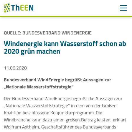
Men
Suchen
Suche
QUELLE: BUNDESVERBAND WINDENERGIE
Navigation überspringen
ThEEN
Windenergie kann Wasserstoff schon ab
2020 grün machen
Services
11.06.2020
Mitglieder
Bundesverband WindEnergie begrüßt Aussagen zur
Aktivitäten
„Nationale Wasserstoffstrategie“
Veranstaltungen
Der Bundesverband WindEnergie begrüßt die Aussagen zur
„Nationale Wasserstoffstrategie“ in dem von der Großen
Aktuelles
Koalition beschlossene Konjunkturprogramm. Die
Windbranche kann dazu einen großen Beitrag leisten, erklärt
Wolfram Axthelm, Geschäftsführer des Bundesverbands
Meldungen