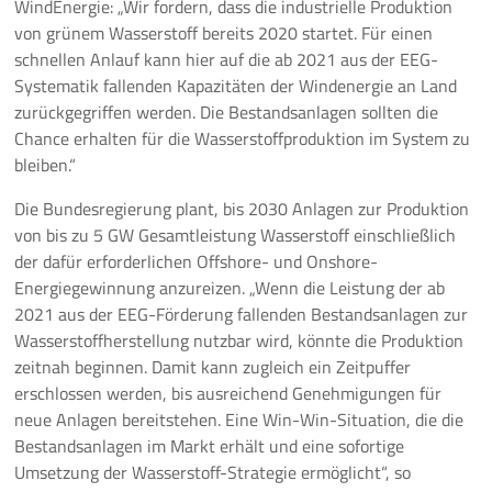
WindEnergie: „Wir fordern, dass die industrielle Produktion
von grünem Wasserstoff bereits 2020 startet. Für einen
Pressemeldungen
schnellen Anlauf kann hier auf die ab 2021 aus der EEG-
Systematik fallenden Kapazitäten der Windenergie an Land
Branchenmeldungen
zurückgegriffen werden. Die Bestandsanlagen sollten die
Chance erhalten für die Wasserstoffproduktion im System zu
Statements
bleiben.“
Positionen
Die Bundesregierung plant, bis 2030 Anlagen zur Produktion
von bis zu 5 GW Gesamtleistung Wasserstoff einschließlich
Jobs
der dafür erforderlichen Offshore- und Onshore-
Energiegewinnung anzureizen. „Wenn die Leistung der ab
Mediathek
2021 aus der EEG-Förderung fallenden Bestandsanlagen zur
Wasserstoffherstellung nutzbar wird, könnte die Produktion
Akkreditierung
zeitnah beginnen. Damit kann zugleich ein Zeitpuffer
erschlossen werden, bis ausreichend Genehmigungen für
Mehr
neue Anlagen bereitstehen. Eine Win-Win-Situation, die die
Bestandsanlagen im Markt erhält und eine sofortige
Umsetzung der Wasserstoff-Strategie ermöglicht“, so