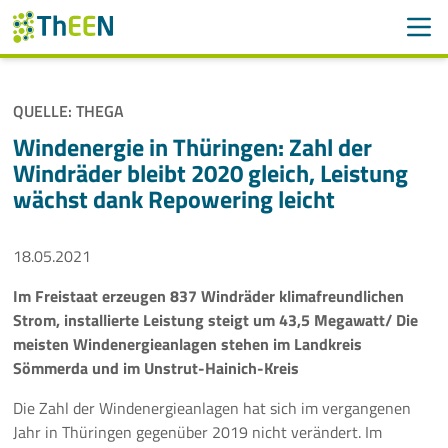
Men
Suchen
Suche
QUELLE: THEGA
Navigation überspringen
ThEEN
Windenergie in Thüringen: Zahl der
Windräder bleibt 2020 gleich, Leistung
Services
wächst dank Repowering leicht
Mitglieder
18.05.2021
Aktivitäten
Im Freistaat erzeugen 837 Windräder klimafreundlichen
Strom, installierte Leistung steigt um 43,5 Megawatt/ Die
Veranstaltungen
meisten Windenergieanlagen stehen im Landkreis
Sömmerda und im Unstrut-Hainich-Kreis
Aktuelles
Die Zahl der Windenergieanlagen hat sich im vergangenen
Jahr in Thüringen gegenüber 2019 nicht verändert. Im
Meldungen