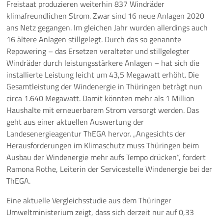
Freistaat produzieren weiterhin 837 Windräder
klimafreundlichen Strom. Zwar sind 16 neue Anlagen 2020
Pressemeldungen
ans Netz gegangen. Im gleichen Jahr wurden allerdings auch
16 ältere Anlagen stillgelegt. Durch das so genannte
Branchenmeldungen
Repowering – das Ersetzen veralteter und stillgelegter
Windräder durch leistungsstärkere Anlagen – hat sich die
Statements
installierte Leistung leicht um 43,5 Megawatt erhöht. Die
Gesamtleistung der Windenergie in Thüringen beträgt nun
Positionen
circa 1.640 Megawatt. Damit könnten mehr als 1 Million
Haushalte mit erneuerbarem Strom versorgt werden. Das
Jobs
geht aus einer aktuellen Auswertung der
Landesenergieagentur ThEGA hervor. „Angesichts der
Mediathek
Herausforderungen im Klimaschutz muss Thüringen beim
Ausbau der Windenergie mehr aufs Tempo drücken“, fordert
Akkreditierung
Ramona Rothe, Leiterin der Servicestelle Windenergie bei der
ThEGA.
Mehr
Eine aktuelle Vergleichsstudie aus dem Thüringer
Umweltministerium zeigt, dass sich derzeit nur auf 0,33