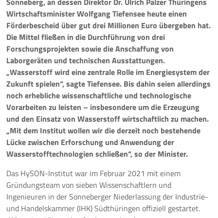
Sonneberg, an dessen Direktor Dr. Ulrich Palzer Thüringens
Wirtschaftsminister Wolfgang Tiefensee heute einen
Pressemeldungen
Förderbescheid über gut drei Millionen Euro übergeben hat.
Die Mittel fließen in die Durchführung von drei
Branchenmeldungen
Forschungsprojekten sowie die Anschaffung von
Laborgeräten und technischen Ausstattungen.
Statements
„Wasserstoff wird eine zentrale Rolle im Energiesystem der
Zukunft spielen“, sagte Tiefensee. Bis dahin seien allerdings
Positionen
noch erhebliche wissenschaftliche und technologische
Vorarbeiten zu leisten – insbesondere um die Erzeugung
Jobs
und den Einsatz von Wasserstoff wirtschaftlich zu machen.
„Mit dem Institut wollen wir die derzeit noch bestehende
Mediathek
Lücke zwischen Erforschung und Anwendung der
Wasserstofftechnologien schließen“, so der Minister.
Akkreditierung
Das HySON-Institut war im Februar 2021 mit einem
Mehr
Gründungsteam von sieben Wissenschaftlern und
Ingenieuren in der Sonneberger Niederlassung der Industrie-
und Handelskammer (IHK) Südthüringen offiziell gestartet.