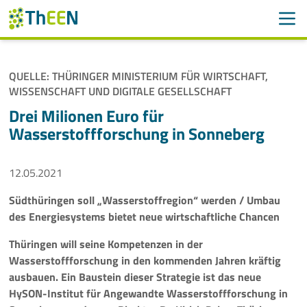
Men
Suchen
Suche
QUELLE: THÜRINGER MINISTERIUM FÜR WIRTSCHAFT,
Navigation überspringen
WISSENSCHAFT UND DIGITALE GESELLSCHAFT
ThEEN
Drei Milionen Euro für
Services
Wasserstoffforschung in Sonneberg
Mitglieder
12.05.2021
Aktivitäten
Südthüringen soll „Wasserstoffregion“ werden / Umbau
des Energiesystems bietet neue wirtschaftliche Chancen
Veranstaltungen
Thüringen will seine Kompetenzen in der
Wasserstoffforschung in den kommenden Jahren kräftig
Aktuelles
ausbauen. Ein Baustein dieser Strategie ist das neue
HySON-Institut für Angewandte Wasserstoffforschung in
Meldungen