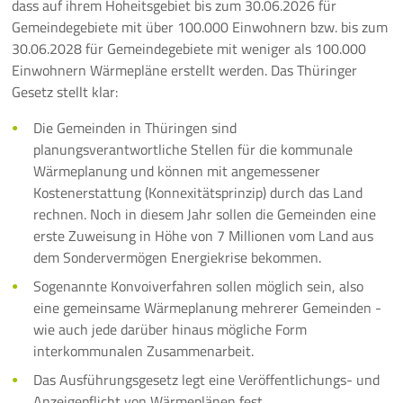
dass auf ihrem Hoheitsgebiet bis zum 30.06.2026 für
Gemeindegebiete mit über 100.000 Einwohnern bzw. bis zum
Pressemeldungen
30.06.2028 für Gemeindegebiete mit weniger als 100.000
Einwohnern Wärmepläne erstellt werden. Das Thüringer
Branchenmeldungen
Gesetz stellt klar:
Statements
Die Gemeinden in Thüringen sind
planungsverantwortliche Stellen für die kommunale
Positionen
Wärmeplanung und können mit angemessener
Kostenerstattung (Konnexitätsprinzip) durch das Land
Jobs
rechnen. Noch in diesem Jahr sollen die Gemeinden eine
erste Zuweisung in Höhe von 7 Millionen vom Land aus
Mediathek
dem Sondervermögen Energiekrise bekommen.
Sogenannte Konvoiverfahren sollen möglich sein, also
Akkreditierung
eine gemeinsame Wärmeplanung mehrerer Gemeinden -
wie auch jede darüber hinaus mögliche Form
Mehr
interkommunalen Zusammenarbeit.
Das Ausführungsgesetz legt eine Veröffentlichungs- und
Anzeigepflicht von Wärmeplänen fest