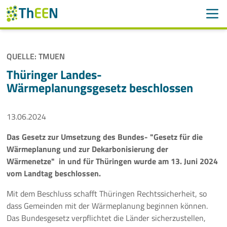
Men
Suchen
Suche
QUELLE: TMUEN
Navigation überspringen
ThEEN
Thüringer Landes-
Wärmeplanungsgesetz beschlossen
Services
13.06.2024
Mitglieder
Das Gesetz zur Umsetzung des Bundes- "Gesetz für die
Aktivitäten
Wärmeplanung und zur Dekarbonisierung der
Wärmenetze" in und für Thüringen wurde am 13. Juni 2024
Veranstaltungen
vom Landtag beschlossen.
Aktuelles
Mit dem Beschluss schafft Thüringen Rechtssicherheit, so
dass Gemeinden mit der Wärmeplanung beginnen können.
Das Bundesgesetz verpflichtet die Länder sicherzustellen,
Meldungen