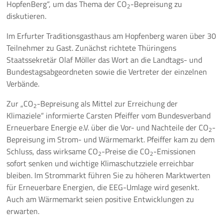
HopfenBerg“, um das Thema der CO
-Bepreisung zu
2
diskutieren.
Pressemeldungen
Im Erfurter Traditionsgasthaus am Hopfenberg waren über 30
Branchenmeldungen
Teilnehmer zu Gast. Zunächst richtete Thüringens
Staatssekretär Olaf Möller das Wort an die Landtags- und
Statements
Bundestagsabgeordneten sowie die Vertreter der einzelnen
Verbände.
Positionen
Zur „CO
-Bepreisung als Mittel zur Erreichung der
2
Jobs
Klimaziele“ informierte Carsten Pfeiffer vom Bundesverband
Erneuerbare Energie e.V. über die Vor- und Nachteile der CO
-
2
Bepreisung im Strom- und Wärmemarkt. Pfeiffer kam zu dem
Mediathek
Schluss, dass wirksame CO
-Preise die CO
-Emissionen
2
2
sofort senken und wichtige Klimaschutzziele erreichbar
Akkreditierung
bleiben. Im Strommarkt führen Sie zu höheren Marktwerten
Mehr
für Erneuerbare Energien, die EEG-Umlage wird gesenkt.
Auch am Wärmemarkt seien positive Entwicklungen zu
erwarten.