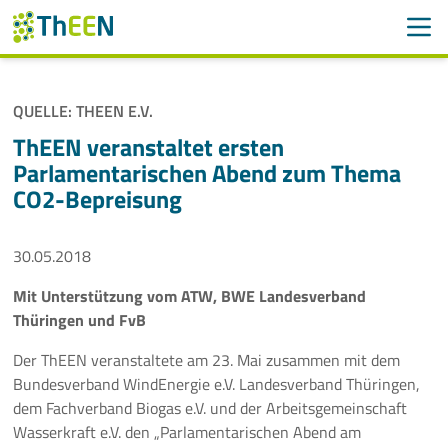
Men
Suchen
Suche
QUELLE: THEEN E.V.
Navigation überspringen
ThEEN
ThEEN veranstaltet ersten
Parlamentarischen Abend zum Thema
Services
CO2-Bepreisung
Mitglieder
30.05.2018
Aktivitäten
Mit Unterstützung vom ATW, BWE Landesverband
Thüringen und FvB
Veranstaltungen
Der ThEEN veranstaltete am 23. Mai zusammen mit dem
Aktuelles
Bundesverband WindEnergie e.V. Landesverband Thüringen,
dem Fachverband Biogas e.V. und der Arbeitsgemeinschaft
Wasserkraft e.V. den „Parlamentarischen Abend am
Meldungen