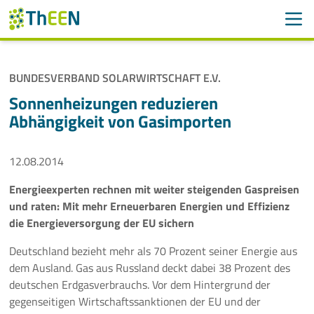
Men
Suchen
Suche
BUNDESVERBAND SOLARWIRTSCHAFT E.V.
Navigation überspringen
ThEEN
Sonnenheizungen reduzieren
Abhängigkeit von Gasimporten
Services
12.08.2014
Mitglieder
Energieexperten rechnen mit weiter steigenden Gaspreisen
Aktivitäten
und raten: Mit mehr Erneuerbaren Energien und Effizienz
die Energieversorgung der EU sichern
Veranstaltungen
Deutschland bezieht mehr als 70 Prozent seiner Energie aus
Aktuelles
dem Ausland. Gas aus Russland deckt dabei 38 Prozent des
deutschen Erdgasverbrauchs. Vor dem Hintergrund der
gegenseitigen Wirtschaftssanktionen der EU und der
Meldungen