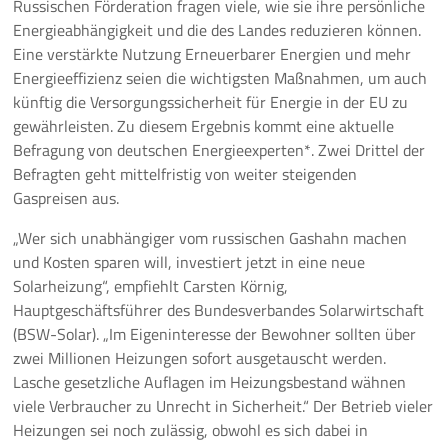
Russischen Förderation fragen viele, wie sie ihre persönliche
Energieabhängigkeit und die des Landes reduzieren können.
Pressemeldungen
Eine verstärkte Nutzung Erneuerbarer Energien und mehr
Energieeffizienz seien die wichtigsten Maßnahmen, um auch
Branchenmeldungen
künftig die Versorgungssicherheit für Energie in der EU zu
gewährleisten. Zu diesem Ergebnis kommt eine aktuelle
Statements
Befragung von deutschen Energieexperten*. Zwei Drittel der
Befragten geht mittelfristig von weiter steigenden
Positionen
Gaspreisen aus.
Jobs
„Wer sich unabhängiger vom russischen Gashahn machen
und Kosten sparen will, investiert jetzt in eine neue
Mediathek
Solarheizung“, empfiehlt Carsten Körnig,
Hauptgeschäftsführer des Bundesverbandes Solarwirtschaft
Akkreditierung
(BSW-Solar). „Im Eigeninteresse der Bewohner sollten über
zwei Millionen Heizungen sofort ausgetauscht werden.
Mehr
Lasche gesetzliche Auflagen im Heizungsbestand wähnen
viele Verbraucher zu Unrecht in Sicherheit.“ Der Betrieb vieler
Heizungen sei noch zulässig, obwohl es sich dabei in