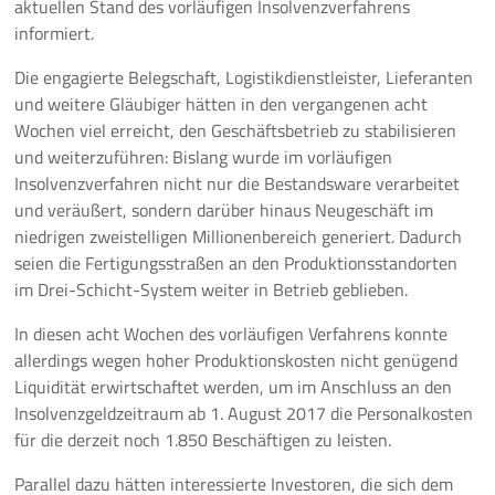
aktuellen Stand des vorläufigen Insolvenzverfahrens
informiert.
Pressemeldungen
Die engagierte Belegschaft, Logistikdienstleister, Lieferanten
Branchenmeldungen
und weitere Gläubiger hätten in den vergangenen acht
Wochen viel erreicht, den Geschäftsbetrieb zu stabilisieren
Statements
und weiterzuführen: Bislang wurde im vorläufigen
Insolvenzverfahren nicht nur die Bestandsware verarbeitet
Positionen
und veräußert, sondern darüber hinaus Neugeschäft im
niedrigen zweistelligen Millionenbereich generiert. Dadurch
Jobs
seien die Fertigungsstraßen an den Produktionsstandorten
im Drei-Schicht-System weiter in Betrieb geblieben.
Mediathek
In diesen acht Wochen des vorläufigen Verfahrens konnte
allerdings wegen hoher Produktionskosten nicht genügend
Akkreditierung
Liquidität erwirtschaftet werden, um im Anschluss an den
Insolvenzgeldzeitraum ab 1. August 2017 die Personalkosten
Mehr
für die derzeit noch 1.850 Beschäftigen zu leisten.
Parallel dazu hätten interessierte Investoren, die sich dem