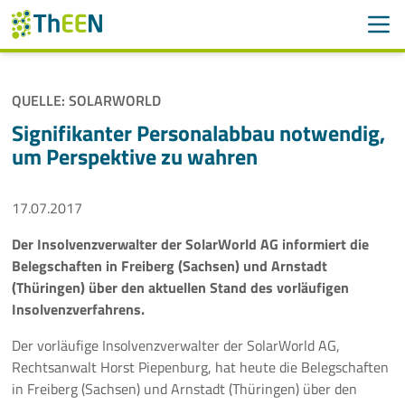
Men
Suchen
Suche
QUELLE: SOLARWORLD
Navigation überspringen
ThEEN
Signifikanter Personalabbau notwendig,
um Perspektive zu wahren
Services
17.07.2017
Mitglieder
Der Insolvenzverwalter der SolarWorld AG informiert die
Aktivitäten
Belegschaften in Freiberg (Sachsen) und Arnstadt
(Thüringen) über den aktuellen Stand des vorläufigen
Veranstaltungen
Insolvenzverfahrens.
Aktuelles
Der vorläufige Insolvenzverwalter der SolarWorld AG,
Rechtsanwalt Horst Piepenburg, hat heute die Belegschaften
in Freiberg (Sachsen) und Arnstadt (Thüringen) über den
Meldungen