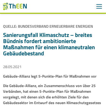
Men
Suchen
Suche
QUELLE: BUNDESVERBAND ERNEUERBARE ENERGIEN
Navigation überspringen
ThEEN
Sanierungsfall Klimaschutz – breites
Bündnis fordert ambitionierte
Services
Maßnahmen für einen klimaneutralen
Gebäudebestand
Mitglieder
28.05.2021
Aktivitäten
Gebäude-Allianz legt 5-Punkte-Plan für Maßnahmen vor
Veranstaltungen
Die Gebäude-Allianz, ein Zusammenschluss von über 25
Aktuelles
Verbänden, hat einen 5-Punkte-Plan für Maßnahmen
vorgelegt, mit denen sich die erhöhten Ziele für den
Gebäudesektor im Entwurf des neuen Klimaschutzgesetzes
Meldungen