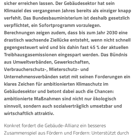
sicher erreichen lassen. Der Gebäudesektor hat sein
Klimaziel des vergangenen Jahres bereits als einziger knapp
Pressemeldungen
verfehlt. Das Bundesbauministerium ist deshalb gesetzlich
verpflichtet, ein Sofortprogramm vorzulegen.
Branchenmeldungen
Berechnungen zeigen zudem, dass bis zum Jahr 2030 eine
drastisch wachsende Ziellücke entsteht, wenn nicht schnell
Statements
gegengesteuert wird und bis dahin fast 45 % der aktuellen
Treibhausgasemissionen eingespart werden. Das Bündnis
Positionen
aus Umweltverbänden, Gewerkschaften,
Verbraucherschutz-, Mieterschutz- und
Jobs
Unternehmensverbänden setzt mit seinen Forderungen ein
klares Zeichen für ambitionierten Klimaschutz im
Mediathek
Gebäudesektor und betont dabei auch die Chancen:
ambitionierte Maßnahmen sind nicht nur ökologisch
Akkreditierung
sinnvoll, sondern auch sozialverträglich umsetzbar und
wirtschaftlich attraktiv.
Mehr
Konkret fordert die Gebäude-Allianz ein besseres
Zusammenspiel aus Fördern und Fordern: Unterstützt durch