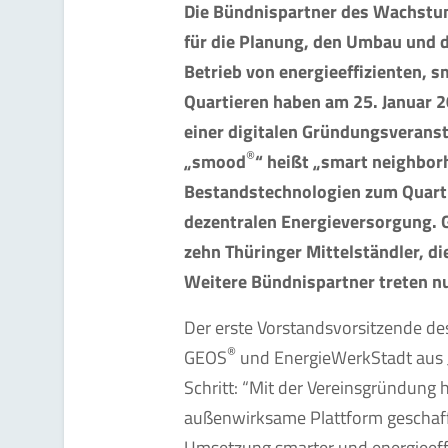
Die Bündnispartner des Wachst
für die Planung, den Umbau und 
Betrieb von energieeffizienten, 
Quartieren haben am 25. Januar 2
einer digitalen Gründungsverans
®
„smood
“ heißt „smart neighbor
Bestandstechnologien zum Quart
dezentralen Energieversorgung. 
zehn Thüringer Mittelständler, d
Weitere Bündnispartner treten nu
Der erste Vorstandsvorsitzende des
®
GEOS
und EnergieWerkStadt aus J
Schritt: “Mit der Vereinsgründung
außenwirksame Plattform geschaf
Umsetzung smarter und energieeffi