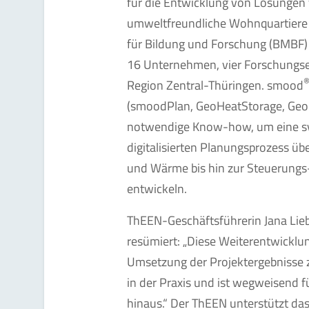
für die Entwicklung von Lösungen f
umweltfreundliche Wohnquartiere
für Bildung und Forschung (BMBF) m
16 Unternehmen, vier Forschungsei
Region Zentral-Thüringen. smood
(smoodPlan, GeoHeatStorage, Ge
notwendige Know-how, um eine s
digitalisierten Planungsprozess üb
und Wärme bis hin zur Steuerungs
entwickeln.
ThEEN-Geschäftsführerin Jana Lie
resümiert: „Diese Weiterentwicklung
Umsetzung der Projektergebnisse 
in der Praxis und ist wegweisend 
hinaus.“ Der ThEEN unterstützt d