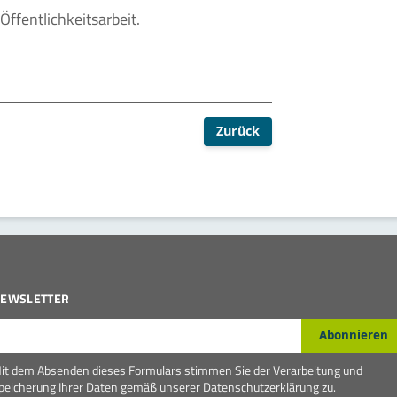
ffentlichkeitsarbeit.
Zurück
EWSLETTER
-Mail*
Abonnieren
it dem Absenden dieses Formulars stimmen Sie der Verarbeitung und
peicherung Ihrer Daten gemäß unserer
Datenschutzerklärung
zu.