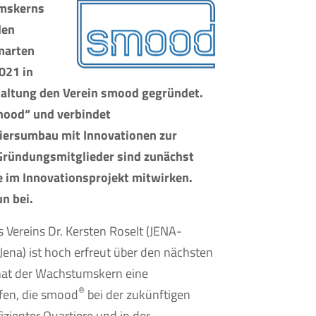
umskerns
den
smarten
021 in
taltung den Verein smood gegründet.
hood“ und verbindet
iersumbau mit Innovationen zur
Gründungsmitglieder sind zunächst
ie im Innovationsprojekt mitwirken.
n bei.
 Vereins Dr. Kersten Roselt (JENA-
ena) ist hoch erfreut über den nächsten
 hat der Wachstumskern eine
®
fen, die smood
bei der zukünftigen
zienter Quartiere und in der