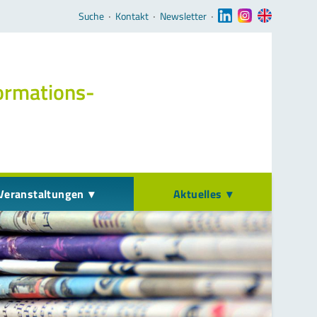
Navigation überspringen
Suche
‧
Kontakt
‧
Newsletter
‧
ormations­
Veranstaltungen
Aktuelles