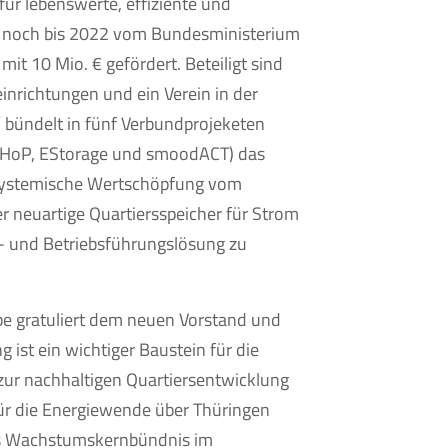
ür lebenswerte, effiziente und
 noch bis 2022 vom Bundesministerium
it 10 Mio. € gefördert. Beteiligt sind
nrichtungen und ein Verein in der
®
bündelt in fünf Verbundprojeketen
oHoP, EStorage und smoodACT) das
ystemische Wertschöpfung vom
er neuartige Quartiersspeicher für Strom
- und Betriebsführungslösung zu
be gratuliert dem neuen Vorstand und
 ist ein wichtiger Baustein für die
zur nachhaltigen Quartiersentwicklung
für die Energiewende über Thüringen
as Wachstumskernbündnis im