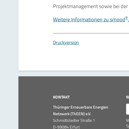
Projektmanagement sowie bei der Ö
®
Weitere Informationen zu smood
.
Druckversion
KONTAKT
N
E
Thüringer Erneuerbare Energien
Netzwerk (ThEEN) e.V.
Schmidtstedter Straße 1
M
S
D-99084 Erfurt