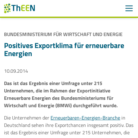
Men
Suchen
Suche
BUNDESMINISTERIUM FÜR WIRTSCHAFT UND ENERGIE
Navigation überspringen
ThEEN
Positives Exportklima für erneuerbare
Energien
Services
10.09.2014
Mitglieder
Das ist das Ergebnis einer Umfrage unter 215
Aktivitäten
Unternehmen, die im Rahmen der Exportinitiative
Erneuerbare Energien des Bundesministeriums für
Veranstaltungen
Wirtschaft und Energie (BMWi) durchgeführt wurde.
Aktuelles
Die Unternehmen der
Erneuerbaren-Energien-Branche
in
Deutschland sehen ihre Exportchancen insgesamt positiv. Das
ist das Ergebnis einer Umfrage unter 215 Unternehmen, die
Meldungen