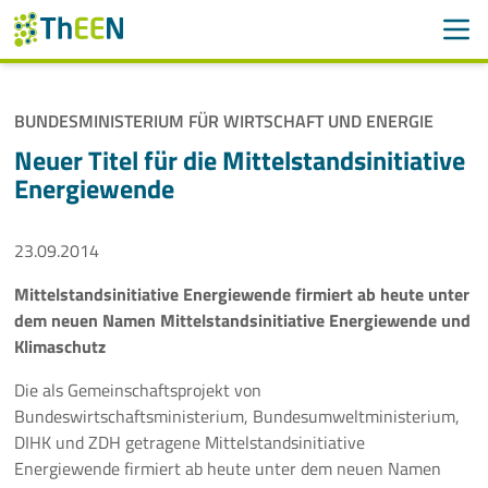
Men
Suchen
Suche
BUNDESMINISTERIUM FÜR WIRTSCHAFT UND ENERGIE
Navigation überspringen
ThEEN
Neuer Titel für die Mittelstandsinitiative
Energiewende
Services
23.09.2014
Mitglieder
Mittelstandsinitiative Energiewende firmiert ab heute unter
Aktivitäten
dem neuen Namen Mittelstandsinitiative Energiewende und
Klimaschutz
Veranstaltungen
Die als Gemeinschaftsprojekt von
Aktuelles
Bundeswirtschaftsministerium, Bundesumweltministerium,
DIHK und ZDH getragene Mittelstandsinitiative
Energiewende firmiert ab heute unter dem neuen Namen
Meldungen