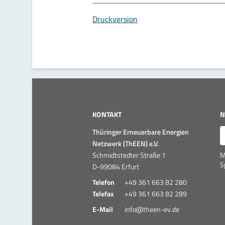
Druckversion
KONTAKT
N
E
Thüringer Erneuerbare Energien
Netzwerk (ThEEN) e.V.
Schmidtstedter Straße 1
M
S
D-99084 Erfurt
Telefon
+49 361 663 82 280
Telefax
+49 361 663 82 289
E-Mail
info@theen-ev.de