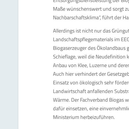
Entsorgungsdienstleistung der Bio
Maße wünschenswert und sorgt zu
Nachbarschaftsklima“, führt der H
Allerdings ist nicht nur das Grüngu
Landschaftspflegematerials im EEG
Biogaserzeuger des Ökolandbaus ge
Schieflage, weil die Neudefinition
Anbau von Klee, Luzerne und dere
Auch hier verhindert der Gesetzge
Einsatz von ökologisch sehr förde
Landwirtschaft anfallenden Subst
Wärme. Der Fachverband Biogas wir
dafür einsetzen, eine einvernehml
Ministerium herbeizuführen.