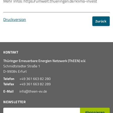
Mehr Infos: https://umwelt.thueringen.de/klima-invest
Druckversion
Zurück
KONTAKT
Thüringer Erneuerbare Energien Netzwerk (ThEEN) e.V.
Schmidtstedter Straße 1
D-99084 Erfurt
Telefon
+49 361 663 82 280
Telefax
+49 361 663 82 289
E-Mail
info@theen-ev.de
NEWSLETTER
E-Mail*
Abonnieren