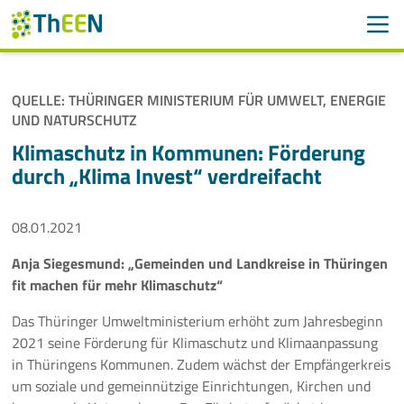
Men
Suchen
Suche
QUELLE: THÜRINGER MINISTERIUM FÜR UMWELT, ENERGIE
Navigation überspringen
UND NATURSCHUTZ
ThEEN
Klimaschutz in Kommunen: Förderung
Services
durch „Klima Invest“ verdreifacht
Mitglieder
08.01.2021
Aktivitäten
Anja Siegesmund: „Gemeinden und Landkreise in Thüringen
fit machen für mehr Klimaschutz“
Veranstaltungen
Das Thüringer Umweltministerium erhöht zum Jahresbeginn
2021 seine Förderung für Klimaschutz und Klimaanpassung
Aktuelles
in Thüringens Kommunen. Zudem wächst der Empfängerkreis
um soziale und gemeinnützige Einrichtungen, Kirchen und
Meldungen