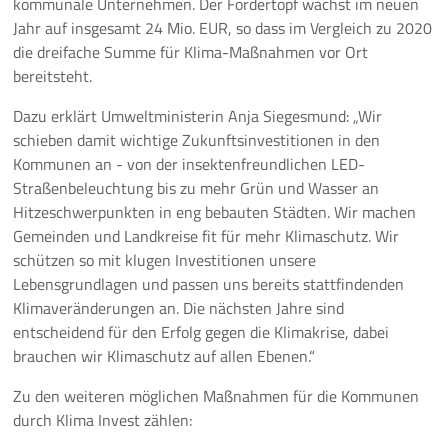
kommunale Unternehmen. Der Fördertopf wächst im neuen
Jahr auf insgesamt 24 Mio. EUR, so dass im Vergleich zu 2020
Pressemeldungen
die dreifache Summe für Klima-Maßnahmen vor Ort
bereitsteht.
Branchenmeldungen
Dazu erklärt Umweltministerin Anja Siegesmund: „Wir
Statements
schieben damit wichtige Zukunftsinvestitionen in den
Kommunen an - von der insektenfreundlichen LED-
Positionen
Straßenbeleuchtung bis zu mehr Grün und Wasser an
Hitzeschwerpunkten in eng bebauten Städten. Wir machen
Jobs
Gemeinden und Landkreise fit für mehr Klimaschutz. Wir
schützen so mit klugen Investitionen unsere
Mediathek
Lebensgrundlagen und passen uns bereits stattfindenden
Klimaveränderungen an. Die nächsten Jahre sind
Akkreditierung
entscheidend für den Erfolg gegen die Klimakrise, dabei
brauchen wir Klimaschutz auf allen Ebenen.“
Mehr
Zu den weiteren möglichen Maßnahmen für die Kommunen
durch Klima Invest zählen: