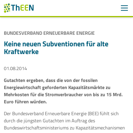
Men
Suchen
Suche
BUNDESVERBAND ERNEUERBARE ENERGIE
Navigation überspringen
ThEEN
Keine neuen Subventionen für alte
Kraftwerke
Services
01.08.2014
Mitglieder
Gutachten ergeben, dass die von der fossilen
Aktivitäten
Energiewirtschaft geforderten Kapazitätsmärkte zu
Mehrkosten für die Stromverbraucher von bis zu 15 Mrd.
Veranstaltungen
Euro führen würden.
Aktuelles
Der Bundesverband Erneuerbare Energie (BEE) fühlt sich
durch die jüngsten Gutachten im Auftrag des
Bundeswirtschaftsministeriums zu Kapazitätsmechanismen
Meldungen