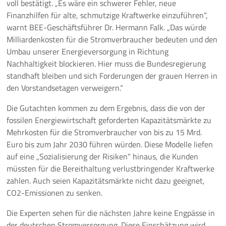
voll bestätigt. „Es wäre ein schwerer Fehler, neue
Finanzhilfen für alte, schmutzige Kraftwerke einzuführen“,
Pressemeldungen
warnt BEE-Geschäftsführer Dr. Hermann Falk. „Das würde
Milliardenkosten für die Stromverbraucher bedeuten und den
Branchenmeldungen
Umbau unserer Energieversorgung in Richtung
Nachhaltigkeit blockieren. Hier muss die Bundesregierung
Statements
standhaft bleiben und sich Forderungen der grauen Herren in
den Vorstandsetagen verweigern.“
Positionen
Die Gutachten kommen zu dem Ergebnis, dass die von der
Jobs
fossilen Energiewirtschaft geforderten Kapazitätsmärkte zu
Mehrkosten für die Stromverbraucher von bis zu 15 Mrd.
Mediathek
Euro bis zum Jahr 2030 führen würden. Diese Modelle liefen
auf eine „Sozialisierung der Risiken“ hinaus, die Kunden
Akkreditierung
müssten für die Bereithaltung verlustbringender Kraftwerke
zahlen. Auch seien Kapazitätsmärkte nicht dazu geeignet,
Mehr
CO2-Emissionen zu senken.
Die Experten sehen für die nächsten Jahre keine Engpässe in
der deutschen Stromversorgung. Diese Einschätzung wird