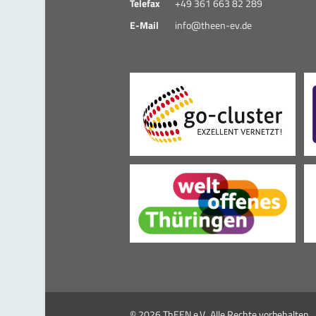
Telefax
+49 361 663 82 289
E-Mail
info@theen-ev.de
© 2026 ThEEN e.V.
Alle Rechte vorbehalten.