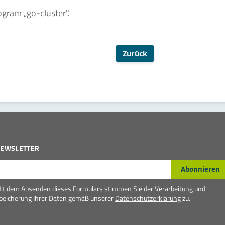
ram „go-cluster".
Zurück
EWSLETTER
-Mail*
Abonnieren
it dem Absenden dieses Formulars stimmen Sie der Verarbeitung und
peicherung Ihrer Daten gemäß unserer
Datenschutzerklärung
zu.