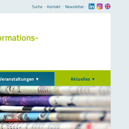
Navigation überspringen
Suche
‧
Kontakt
‧
Newsletter
‧
ormations­
Veranstaltungen
Aktuelles