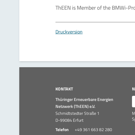
ThEEN is Member of the BMWi-Prog
Druckversion
KONTAKT
N
E
Thüringer Erneuerbare Energien
Netzwerk (ThEEN) e.V.
Schmidtstedter Straße 1
M
S
D-99084 Erfurt
Telefon
+49 361 663 82 280