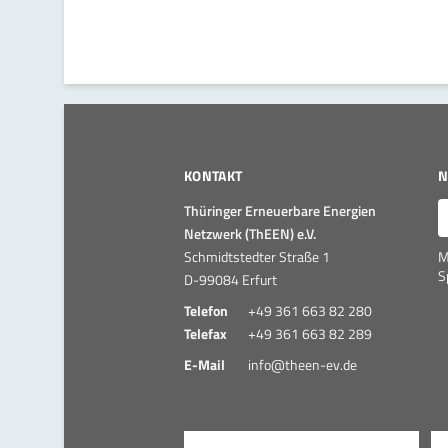
KONTAKT
N
E
Thüringer Erneuerbare Energien
Netzwerk (ThEEN) e.V.
Schmidtstedter Straße 1
M
S
D-99084 Erfurt
Telefon
+49 361 663 82 280
Telefax
+49 361 663 82 289
E-Mail
info@theen-ev.de