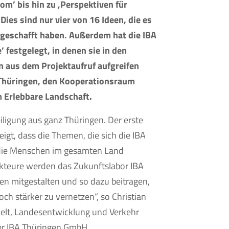
om’ bis hin zu ‚Perspektiven für
Dies sind nur vier von 16 Ideen, die es
 geschafft haben. Außerdem hat die IBA
festgelegt, in denen sie in den
us dem Projektaufruf aufgreifen
 Thüringen, den Kooperationsraum
 Erlebbare Landschaft.
eiligung aus ganz Thüringen. Der erste
eigt, dass die Themen, die sich die IBA
die Menschen im gesamten Land
 Akteure werden das Zukunftslabor IBA
n mitgestalten und so dazu beitragen,
h stärker zu vernetzen“, so Christian
welt, Landesentwicklung und Verkehr
er IBA Thüringen GmbH.