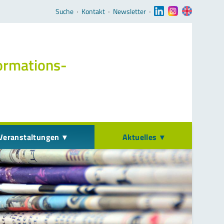
Navigation überspringen
Suche
‧
Kontakt
‧
Newsletter
‧
ormations­
Veranstaltungen
Aktuelles