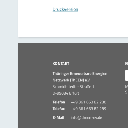
Druckversion
KONTAKT
N
E
Thüringer Erneuerbare Energien
Netzwerk (ThEEN) e.V.
Schmidtstedter Straße 1
M
S
D-99084 Erfurt
Telefon
+49 361 663 82 280
Telefax
+49 361 663 82 289
E-Mail
info@theen-ev.de