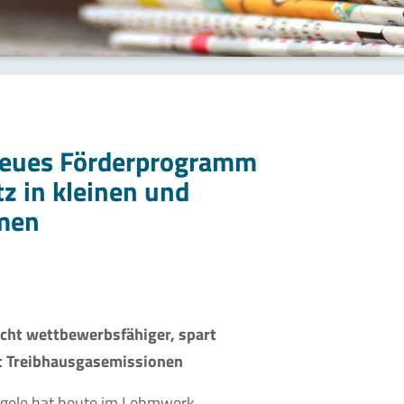
Neues Förderprogramm
z in kleinen und
men
acht wettbewerbsfähiger, spart
rt Treibhausgasemissionen
ngele hat heute im Lehmwerk