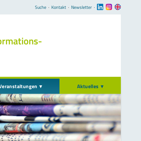
Navigation überspringen
Suche
‧
Kontakt
‧
Newsletter
‧
ormations­
Veranstaltungen
Aktuelles