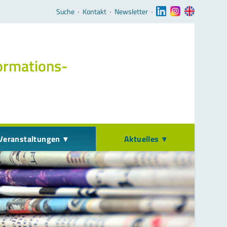
Navigation überspringen
Suche
‧
Kontakt
‧
Newsletter
‧
ormations­
Veranstaltungen
Aktuelles