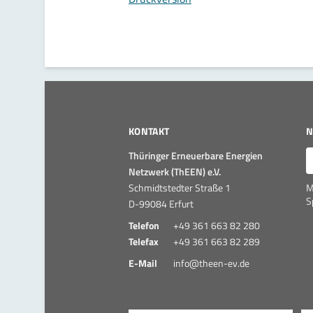
KONTAKT
N
E
Thüringer Erneuerbare Energien
Netzwerk (ThEEN) e.V.
Schmidtstedter Straße 1
M
S
D-99084 Erfurt
Telefon
+49 361 663 82 280
Telefax
+49 361 663 82 289
E-Mail
info@theen-ev.de