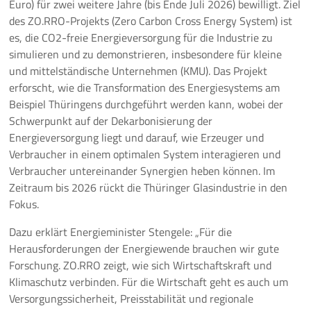
Euro) für zwei weitere Jahre (bis Ende Juli 2026) bewilligt. Ziel
des ZO.RRO-Projekts (Zero Carbon Cross Energy System) ist
Pressemeldungen
es, die CO2-freie Energieversorgung für die Industrie zu
simulieren und zu demonstrieren, insbesondere für kleine
Branchenmeldungen
und mittelständische Unternehmen (KMU). Das Projekt
erforscht, wie die Transformation des Energiesystems am
Statements
Beispiel Thüringens durchgeführt werden kann, wobei der
Schwerpunkt auf der Dekarbonisierung der
Positionen
Energieversorgung liegt und darauf, wie Erzeuger und
Verbraucher in einem optimalen System interagieren und
Jobs
Verbraucher untereinander Synergien heben können. Im
Zeitraum bis 2026 rückt die Thüringer Glasindustrie in den
Mediathek
Fokus.
Akkreditierung
Dazu erklärt Energieminister Stengele: „Für die
Herausforderungen der Energiewende brauchen wir gute
Mehr
Forschung. ZO.RRO zeigt, wie sich Wirtschaftskraft und
Klimaschutz verbinden. Für die Wirtschaft geht es auch um
Versorgungssicherheit, Preisstabilität und regionale