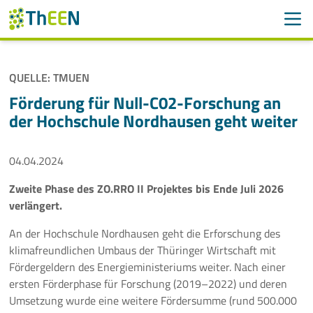
Men
Suchen
Suche
QUELLE: TMUEN
Navigation überspringen
ThEEN
Förderung für Null-C02-Forschung an
der Hochschule Nordhausen geht weiter
Services
04.04.2024
Mitglieder
Zweite Phase des ZO.RRO II Projektes bis Ende Juli 2026
Aktivitäten
verlängert.
Veranstaltungen
An der Hochschule Nordhausen geht die Erforschung des
klimafreundlichen Umbaus der Thüringer Wirtschaft mit
Aktuelles
Fördergeldern des Energieministeriums weiter. Nach einer
ersten Förderphase für Forschung (2019–2022) und deren
Umsetzung wurde eine weitere Fördersumme (rund 500.000
Meldungen