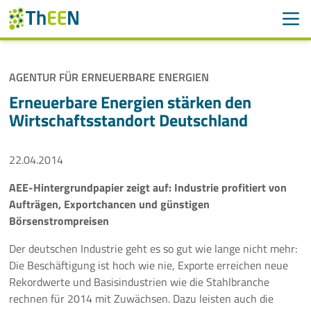
Men
Suchen
Suche
AGENTUR FÜR ERNEUERBARE ENERGIEN
Navigation überspringen
ThEEN
Erneuerbare Energien stärken den
Wirtschaftsstandort Deutschland
Services
22.04.2014
Mitglieder
AEE-Hintergrundpapier zeigt auf: Industrie profitiert von
Aktivitäten
Aufträgen, Exportchancen und günstigen
Börsenstrompreisen
Veranstaltungen
Der deutschen Industrie geht es so gut wie lange nicht mehr:
Aktuelles
Die Beschäftigung ist hoch wie nie, Exporte erreichen neue
Rekordwerte und Basisindustrien wie die Stahlbranche
rechnen für 2014 mit Zuwächsen. Dazu leisten auch die
Meldungen