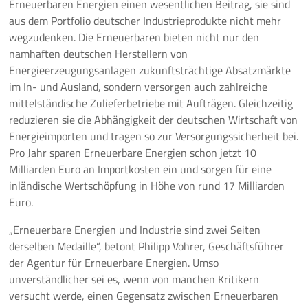
Erneuerbaren Energien einen wesentlichen Beitrag, sie sind
aus dem Portfolio deutscher Industrieprodukte nicht mehr
Pressemeldungen
wegzudenken. Die Erneuerbaren bieten nicht nur den
namhaften deutschen Herstellern von
Branchenmeldungen
Energieerzeugungsanlagen zukunftsträchtige Absatzmärkte
im In- und Ausland, sondern versorgen auch zahlreiche
Statements
mittelständische Zulieferbetriebe mit Aufträgen. Gleichzeitig
reduzieren sie die Abhängigkeit der deutschen Wirtschaft von
Positionen
Energieimporten und tragen so zur Versorgungssicherheit bei.
Pro Jahr sparen Erneuerbare Energien schon jetzt 10
Jobs
Milliarden Euro an Importkosten ein und sorgen für eine
inländische Wertschöpfung in Höhe von rund 17 Milliarden
Mediathek
Euro.
Akkreditierung
„Erneuerbare Energien und Industrie sind zwei Seiten
derselben Medaille“, betont Philipp Vohrer, Geschäftsführer
Mehr
der Agentur für Erneuerbare Energien. Umso
unverständlicher sei es, wenn von manchen Kritikern
versucht werde, einen Gegensatz zwischen Erneuerbaren