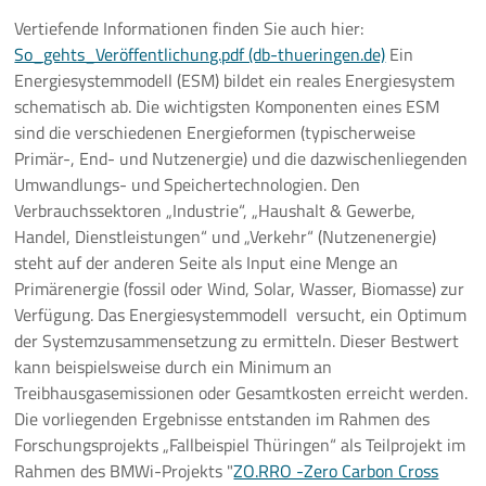
Vertiefende Informationen finden Sie auch hier:
So_gehts_Veröffentlichung.pdf (db-thueringen.de)
Ein
Energiesystemmodell (ESM) bildet ein reales Energiesystem
schematisch ab. Die wichtigsten Komponenten eines ESM
sind die verschiedenen Energieformen (typischerweise
Primär-, End- und Nutzenergie) und die dazwischenliegenden
Umwandlungs- und Speichertechnologien. Den
Verbrauchssektoren „Industrie“, „Haushalt & Gewerbe,
Handel, Dienstleistungen“ und „Verkehr“ (Nutzenenergie)
steht auf der anderen Seite als Input eine Menge an
Primärenergie (fossil oder Wind, Solar, Wasser, Biomasse) zur
Verfügung. Das Energiesystemmodell versucht, ein Optimum
der Systemzusammensetzung zu ermitteln. Dieser Bestwert
kann beispielsweise durch ein Minimum an
Treibhausgasemissionen oder Gesamtkosten erreicht werden.
Die vorliegenden Ergebnisse entstanden im Rahmen des
Forschungsprojekts „Fallbeispiel Thüringen“ als Teilprojekt im
Rahmen des BMWi-Projekts "
ZO.RRO -Zero Carbon Cross