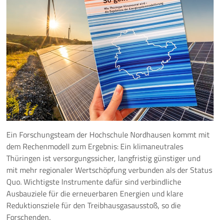
Pressemeldungen
Branchenmeldungen
Statements
Positionen
Jobs
Ein Forschungsteam der Hochschule Nordhausen kommt mit
Mediathek
dem Rechenmodell zum Ergebnis: Ein klimaneutrales
Thüringen ist versorgungssicher, langfristig günstiger und
Akkreditierung
mit mehr regionaler Wertschöpfung verbunden als der Status
Quo. Wichtigste Instrumente dafür sind verbindliche
Mehr
Ausbauziele für die erneuerbaren Energien und klare
Reduktionsziele für den Treibhausgasausstoß, so die
Forschenden.