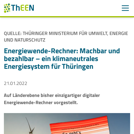
Men
Suchen
Suche
QUELLE: THÜRINGER MINISTERIUM FÜR UMWELT, ENERGIE
Navigation überspringen
UND NATURSCHUTZ
ThEEN
Energiewende-Rechner: Machbar und
Services
bezahlbar – ein klimaneutrales
Energiesystem für Thüringen
Mitglieder
21.01.2022
Aktivitäten
Auf Länderebene bisher einzigartiger digitaler
Veranstaltungen
Energiewende-Rechner vorgestellt.
Aktuelles
Meldungen