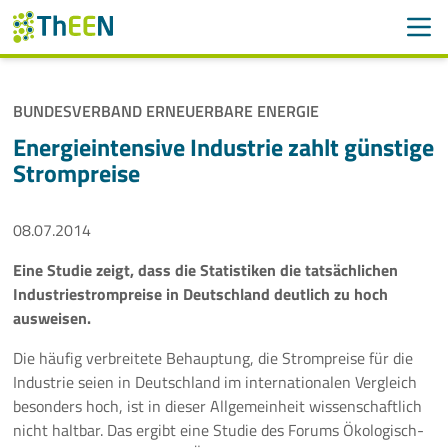
Men
Suchen
Suche
BUNDESVERBAND ERNEUERBARE ENERGIE
Navigation überspringen
ThEEN
Energieintensive Industrie zahlt günstige
Strompreise
Services
08.07.2014
Mitglieder
Eine Studie zeigt, dass die Statistiken die tatsächlichen
Aktivitäten
Industriestrompreise in Deutschland deutlich zu hoch
ausweisen.
Veranstaltungen
Die häufig verbreitete Behauptung, die Strompreise für die
Aktuelles
Industrie seien in Deutschland im internationalen Vergleich
besonders hoch, ist in dieser Allgemeinheit wissenschaftlich
nicht haltbar. Das ergibt eine Studie des Forums Ökologisch-
Meldungen