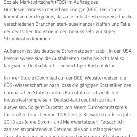
Soziale Marktwirtschaft (FÖS) im Auftrag des
Bundesverbandes Erneuerbare Energie (BEE). Die Studie
Pressemeldungen
kommt zu dem Ergebnis, dass die Industriestrompreise für die
verschiedenen Branchen stark auseinander klaffen und Teile
Branchenmeldungen
der deutschen Industrie in den Genuss sehr günstiger
Stromkosten kommen.
Statements
Außerdem ist das deutsche Stromnetz sehr stabil. In den USA
Positionen
beispielsweise sind die Ausfallzeiten sechs bis acht Mal so
lang wie in Deutschland – ein wichtiger Kostenfaktor.
Jobs
In ihrer Studie (Download auf der BEE-Website) weisen die
FÖS-Wissenschaftler nach, dass die gängigen Statistiken des
Mediathek
europäischen Statistikamtes Eurostat die tatsächlichen
Industriestrompreise in Deutschland deutlich zu hoch
Akkreditierung
ausweisen. So geht Eurostat von einem Durchschnittspreis
für Großverbraucher von 10,6 Cent je Kilowattstunde im Jahr
Mehr
2013 aus (ohne Strom- und Mehrwertsteuer). Tatsächlich
zahlten stromintensive Betriebe, die von umfangreichen
Ausnahmen und Vergünstigungen bei Steuern, Abgaben und