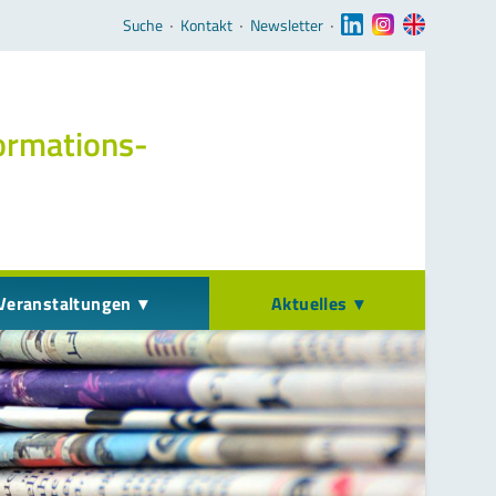
Navigation überspringen
Suche
‧
Kontakt
‧
Newsletter
‧
ormations­
Veranstaltungen
Aktuelles