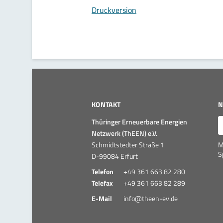
Druckversion
KONTAKT
N
E
Thüringer Erneuerbare Energien
Netzwerk (ThEEN) e.V.
Schmidtstedter Straße 1
M
S
D-99084 Erfurt
Telefon
+49 361 663 82 280
Telefax
+49 361 663 82 289
E-Mail
info@theen-ev.de