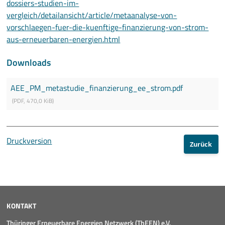
dossiers-studien-im-
vergleich/detailansicht/article/metaanalyse-von-
vorschlaegen-fuer-die-kuenftige-finanzierung-von-strom-
aus-erneuerbaren-energien.html
Downloads
AEE_PM_metastudie_finanzierung_ee_strom.pdf
(
PDF
,
470,0 KiB
)
Druckversion
Zurück
KONTAKT
Thüringer Erneuerbare Energien Netzwerk (ThEEN) e.V.