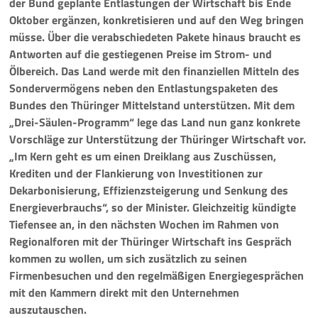
der Bund geplante Entlastungen der Wirtschaft bis Ende
Oktober ergänzen, konkretisieren und auf den Weg bringen
Pressemeldungen
müsse. Über die verabschiedeten Pakete hinaus braucht es
Antworten auf die gestiegenen Preise im Strom- und
Branchenmeldungen
Ölbereich. Das Land werde mit den finanziellen Mitteln des
Sondervermögens neben den Entlastungspaketen des
Statements
Bundes den Thüringer Mittelstand unterstützen. Mit dem
„Drei-Säulen-Programm“ lege das Land nun ganz konkrete
Positionen
Vorschläge zur Unterstützung der Thüringer Wirtschaft vor.
„Im Kern geht es um einen Dreiklang aus Zuschüssen,
Jobs
Krediten und der Flankierung von Investitionen zur
Dekarbonisierung, Effizienzsteigerung und Senkung des
Mediathek
Energieverbrauchs“, so der Minister. Gleichzeitig kündigte
Tiefensee an, in den nächsten Wochen im Rahmen von
Akkreditierung
Regionalforen mit der Thüringer Wirtschaft ins Gespräch
kommen zu wollen, um sich zusätzlich zu seinen
Mehr
Firmenbesuchen und den regelmäßigen Energiegesprächen
mit den Kammern direkt mit den Unternehmen
auszutauschen.