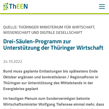
Men
Suchen
Suche
QUELLE: THÜRINGER MINISTERIUM FÜR WIRTSCHAFT,
Navigation überspringen
WISSENSCHAFT UND DIGITALE GESELLSCHAFT
ThEEN
Drei-Säulen-Programm zur
Services
Unterstützung der Thüringer Wirtschaft
Mitglieder
24.10.2022
Aktivitäten
Bund muss geplante Entlastungen bis spätestens Ende
Oktober ergänzen und konkretisieren / Regionalforen in
Veranstaltungen
Thüringen zur Unterstützung des Mittelstands in der
Energiekrise geplant
Aktuelles
Im heutigen Plenum zum Sondervermögen betonte
Wirtschaftsminister Wolfgang Tiefensee einmal mehr, dass
Meldungen