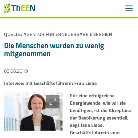
Men
Suchen
Suche
QUELLE: AGENTUR FÜR ERNEUERBARE ENERGIEN
Navigation überspringen
ThEEN
Die Menschen wurden zu wenig
mitgenommen
Services
03.06.2019
Mitglieder
Interview mit Geschäftsführerin Frau Liebe
Aktivitäten
Für eine erfolgreiche
Veranstaltungen
Energiewende, wie wir sie
benötigen, ist die Akzeptanz
Aktuelles
der Bevölkerung essentiell,
sagt Jana Liebe,
Geschäftsführerin vom
Meldungen