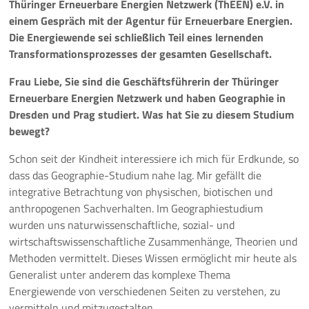
Thüringer Erneuerbare Energien Netzwerk (ThEEN) e.V. in
einem Gespräch mit der Agentur für Erneuerbare Energien.
Pressemeldungen
Die Energiewende sei schließlich Teil eines lernenden
Transformationsprozesses der gesamten Gesellschaft.
Branchenmeldungen
Frau Liebe, Sie sind die Geschäftsführerin der Thüringer
Statements
Erneuerbare Energien Netzwerk und haben Geographie in
Dresden und Prag studiert. Was hat Sie zu diesem Studium
Positionen
bewegt?
Schon seit der Kindheit interessiere ich mich für Erdkunde, so
Jobs
dass das Geographie-Studium nahe lag. Mir gefällt die
integrative Betrachtung von physischen, biotischen und
Mediathek
anthropogenen Sachverhalten. Im Geographiestudium
wurden uns naturwissenschaftliche, sozial- und
Akkreditierung
wirtschaftswissenschaftliche Zusammenhänge, Theorien und
Methoden vermittelt. Dieses Wissen ermöglicht mir heute als
Mehr
Generalist unter anderem das komplexe Thema
Energiewende von verschiedenen Seiten zu verstehen, zu
vermitteln und mitzugestalten.