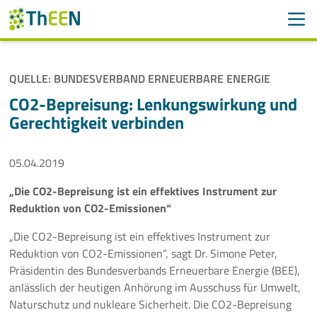
Men
Suchen
Suche
QUELLE: BUNDESVERBAND ERNEUERBARE ENERGIE
Navigation überspringen
ThEEN
CO2-Bepreisung: Lenkungswirkung und
Gerechtigkeit verbinden
Services
05.04.2019
Mitglieder
„Die CO2-Bepreisung ist ein effektives Instrument zur
Aktivitäten
Reduktion von CO2-Emissionen“
Veranstaltungen
„Die CO2-Bepreisung ist ein effektives Instrument zur
Reduktion von CO2-Emissionen“, sagt Dr. Simone Peter,
Aktuelles
Präsidentin des Bundesverbands Erneuerbare Energie (BEE),
anlässlich der heutigen Anhörung im Ausschuss für Umwelt,
Naturschutz und nukleare Sicherheit. Die CO2-Bepreisung
Meldungen