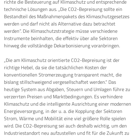
richte die Besteuerung auf Klimaschutz und entsprechende
technische Lösungen aus. „Die CO2-Bepreisung sollte ein
Pressemeldungen
Bestandteil des Maßnahmenpakets des Klimaschutzgesetzes
werden und darf nicht als Alternative dazu betrachtet
Branchenmeldungen
werden“. Die Klimaschutzstrategie müsse verschiedene
Instrumente beinhalten, die effektiv über alle Sektoren
Statements
hinweg die vollständige Dekarbonisierung voranbringen.
Positionen
„Die am Klimaschutz orientierte CO2-Bepreisung ist der
richtige Hebel, da sie die tatsächlichen Kosten der
Jobs
konventionellen Stromerzeugung transparent macht, die
bislang stillschweigend vergesellschaftet werden.“ Das
Mediathek
heutige System aus Abgaben, Steuern und Umlagen führe zu
verzerrten Preisen und Marktbedingungen. Es verhindere
Akkreditierung
Klimaschutz und die intelligente Ausrichtung einer modernen
Energieversorgung, in der u. a. die Kopplung der Sektoren
Mehr
Strom, Wärme und Mobilität eine viel größere Rolle spielen
wird. Die CO2-Bepreisung sei auch deshalb wichtig, um den
Industriestandort neu aufzustellen und fit für die Zukunft zu