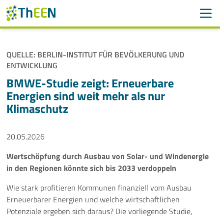
Men
Suchen
Suche
QUELLE: BERLIN-INSTITUT FÜR BEVÖLKERUNG UND
Navigation überspringen
ENTWICKLUNG
ThEEN
BMWE-Studie zeigt: Erneuerbare
Services
Energien sind weit mehr als nur
Klimaschutz
Mitglieder
20.05.2026
Aktivitäten
Wertschöpfung durch Ausbau von Solar- und Windenergie
Veranstaltungen
in den Regionen könnte sich bis 2033 verdoppeln
Aktuelles
Wie stark profitieren Kommunen finanziell vom Ausbau
Erneuerbarer Energien und welche wirtschaftlichen
Potenziale ergeben sich daraus? Die vorliegende Studie,
Meldungen