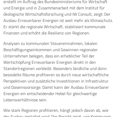
erstellt im Auftrag des Bundesministeriums für Wirtschaft
und Energie und in Zusammenarbeit mit dem Institut für
Pressemeldungen
ökologische Wirtschaftsforschung und IW Consult, zeigt: Der
Ausbau Erneuerbarer Energien ist weit mehr als Klimaschutz.
Branchenmeldungen
Er stärkt die regionale Wirtschaft, stabilisiert kommunale
Finanzen und erhöht die Resilienz von Regionen.
Statements
Analysen zu kommunalen Steuereinnahmen, lokalen
Positionen
Beschäftigungseinkommen und Gewinnen regionaler
Unternehmen belegen, dass ein erheblicher Teil der
Jobs
Wertschöpfung Erneuerbarer Energien direkt in den
Standortregionen verbleibt. Besonders ländliche und dünn
Mediathek
besiedelte Räume profitieren so durch neue wirtschaftliche
Perspektiven und zusätzliche Investitionen in Infrastruktur
Akkreditierung
und Daseinsvorsorge. Damit kann der Ausbau Erneuerbarer
Energien ein entscheidender Hebel für gleichwertige
Mehr
Lebensverhältnisse sein.
Wie stark Regionen profitieren, hängt jedoch davon ab, wie
der Ausbau gestaltet wird. Der Bericht zeigt, wie Kommunen