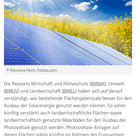
Pressemeldungen
Branchenmeldungen
Statements
Positionen
© Ramona Heim, fotolia.com
Jobs
Die Ressorts Wirtschaft und Klimaschutz (
BMWK
), Umwelt
Mediathek
(
BMUV
) und Landwirtschaft (
BMEL
) haben sich auf darauf
verständigt, wie bestehende Flächenpotenziale besser für den
Akkreditierung
Ausbau der Solarenergie genutzt werden können. So sollen
künftig verstärkt auch landwirtschaftliche Flächen sowie
Mehr
landwirtschaftlich genutzte Moorböden für den Ausbau der
Photovoltaik genutzt werden. Photovoltaik-Anlagen auf
diesen Flächen sollen künftig im Rahmen des Erneuerbare