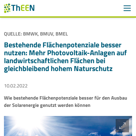
Men
Suchen
Suche
QUELLE: BMWK, BMUV, BMEL
Navigation überspringen
ThEEN
Bestehende Flächenpotenziale besser
nutzen: Mehr Photovoltaik-Anlagen auf
Services
landwirtschaftlichen Flächen bei
gleichbleibend hohem Naturschutz
Mitglieder
10.02.2022
Aktivitäten
Wie bestehende Flächenpotenziale besser für den Ausbau
Veranstaltungen
der Solarenergie genutzt werden können
Aktuelles
Meldungen