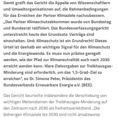
Damit greift das Gericht die Appelle von Wissenschaftlern
und Umweltorganisationen auf, die Rahmenbedingungen
Pressemeldungen
für das Erreichen der Pariser Klimaziele nachzubessern.
„Das Pariser Klimaschutzabkommen wurde von Bundestag
Branchenmeldungen
und Bundesrat ratifiziert. Das Bundesverfassungsgericht
unterstreicht heute den Grundsatz: Verträge sind
Statements
einzuhalten. Und: Klimaschutz ist ein Grundrecht! Dieses
Urteil ist deshalb ein wichtiges Signal für den Klimaschutz
Positionen
und die Energiewende. Es muss nun präzise geregelt
werden, wie der Pfad zur Klimaneutralität auch nach 2030
Jobs
erreicht werden kann. Klare Zielvorgaben zur Treibhausgas-
Minderung sind erforderlich, um das 1,5-Grad-Ziel zu
Mediathek
erreichen“, so Dr. Simone Peter, Präsidentin des
Bundesverbands Erneuerbare Energie e.V. (BEE).
Akkreditierung
Das Gericht beurteilte insbesondere die Verschiebung von
Mehr
wichtigen Meilensteinen der Treibhausgas-Minderung auf
den Zeitraum nach 2030 als freiheitsverletztend. „Die
bisherigen Klimaziele bis 2030 sind nicht ansatzweise