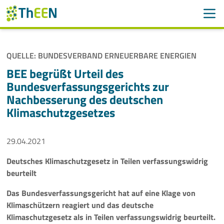
Men
Suchen
Suche
QUELLE: BUNDESVERBAND ERNEUERBARE ENERGIEN
Navigation überspringen
ThEEN
BEE begrüßt Urteil des
Bundesverfassungsgerichts zur
Services
Nachbesserung des deutschen
Klimaschutzgesetzes
Mitglieder
29.04.2021
Aktivitäten
Deutsches Klimaschutzgesetz in Teilen verfassungswidrig
Veranstaltungen
beurteilt
Aktuelles
Das Bundesverfassungsgericht hat auf eine Klage von
Klimaschützern reagiert und das deutsche
Klimaschutzgesetz als in Teilen verfassungswidrig beurteilt.
Meldungen