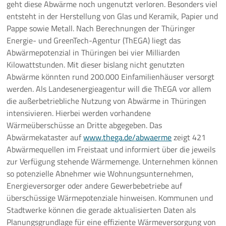
geht diese Abwärme noch ungenutzt verloren. Besonders viel
entsteht in der Herstellung von Glas und Keramik, Papier und
Pressemeldungen
Pappe sowie Metall. Nach Berechnungen der Thüringer
Energie- und GreenTech-Agentur (ThEGA) liegt das
Branchenmeldungen
Abwärmepotenzial in Thüringen bei vier Milliarden
Kilowattstunden. Mit dieser bislang nicht genutzten
Statements
Abwärme könnten rund 200.000 Einfamilienhäuser versorgt
werden. Als Landesenergieagentur will die ThEGA vor allem
Positionen
die außerbetriebliche Nutzung von Abwärme in Thüringen
intensivieren. Hierbei werden vorhandene
Jobs
Wärmeüberschüsse an Dritte abgegeben. Das
Abwärmekataster auf
www.thega.de/abwaerme
zeigt 421
Mediathek
Abwärmequellen im Freistaat und informiert über die jeweils
zur Verfügung stehende Wärmemenge. Unternehmen können
Akkreditierung
so potenzielle Abnehmer wie Wohnungsunternehmen,
Energieversorger oder andere Gewerbebetriebe auf
Mehr
überschüssige Wärmepotenziale hinweisen. Kommunen und
Stadtwerke können die gerade aktualisierten Daten als
Planungsgrundlage für eine effiziente Wärmeversorgung von