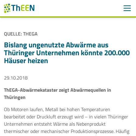
Men
Suchen
Suche
QUELLE: THEGA
Navigation überspringen
ThEEN
Bislang ungenutzte Abwärme aus
Thüringer Unternehmen könnte 200.000
Services
Häuser heizen
Mitglieder
29.10.2018
Aktivitäten
ThEGA-Abwärmekataster zeigt Abwärmequellen in
Thüringen
Veranstaltungen
Ob Motoren laufen, Metall bei hohen Temperaturen
Aktuelles
bearbeitet oder Druckluft erzeugt wird – in vielen Thüringer
Unternehmen entsteht Wärme als Nebenprodukt
thermischer oder mechanischer Produktionsprozesse. Häufig
Meldungen