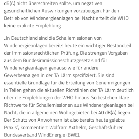
dB(A) nicht überschreiten sollte, um negativen
gesundheitlichen Auswirkungen vorzubeugen. Für den
Pressemeldungen
Betrieb von Windenergieanlagen bei Nacht erteilt die WHO
keine explizite Empfehlung.
Branchenmeldungen
„In Deutschland sind die Schallemissionen von
Statements
Windenergieanlagen bereits heute ein wichtiger Bestandteil
der Immissionsrechtlichen Prüfung. Die strengen Vorgaben
Positionen
aus dem Bundesimmissionsschutzgesetz sind für
Windenergieanlagen genauso wie für andere
Jobs
Gewerbeanalgen in der TA Lärm spezifiziert. Sie sind
essentielle Grundlage für die Erteilung von Genehmigungen.
Mediathek
In Teilen gehen die aktuellen Richtlinien der TA Lärm deutlich
über die Empfehlungen der WHO hinaus. So bestehen klare
Akkreditierung
Richtwerte für Schallemissionen aus Windenergieanlagen bei
Nacht, die in allgemeinen Wohngebieten bei 40 dB(A) liegen.
Mehr
Der Schutz von Anwohnern ist also bereits heute gelebte
Praxis“, kommentiert Wolfram Axthelm, Geschäftsführer
Bundesverband WindEnergie (BWE).