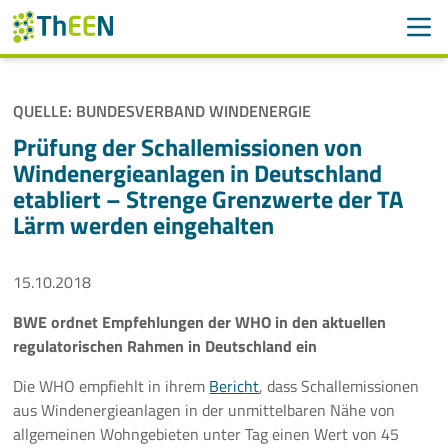
Men
Suchen
Suche
QUELLE: BUNDESVERBAND WINDENERGIE
Navigation überspringen
ThEEN
Prüfung der Schallemissionen von
Windenergieanlagen in Deutschland
Services
etabliert – Strenge Grenzwerte der TA
Lärm werden eingehalten
Mitglieder
15.10.2018
Aktivitäten
BWE ordnet Empfehlungen der WHO in den aktuellen
Veranstaltungen
regulatorischen Rahmen in Deutschland ein
Aktuelles
Die WHO empfiehlt in ihrem
Bericht
, dass Schallemissionen
aus Windenergieanlagen in der unmittelbaren Nähe von
allgemeinen Wohngebieten unter Tag einen Wert von 45
Meldungen