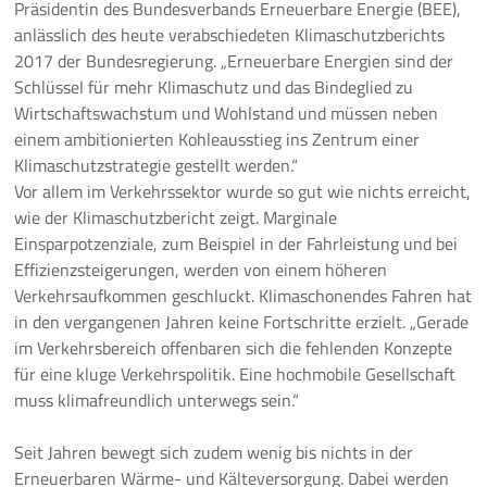
Präsidentin des Bundesverbands Erneuerbare Energie (BEE),
anlässlich des heute verabschiedeten Klimaschutzberichts
Pressemeldungen
2017 der Bundesregierung. „Erneuerbare Energien sind der
Schlüssel für mehr Klimaschutz und das Bindeglied zu
Branchenmeldungen
Wirtschaftswachstum und Wohlstand und müssen neben
einem ambitionierten Kohleausstieg ins Zentrum einer
Statements
Klimaschutzstrategie gestellt werden.“
Vor allem im Verkehrssektor wurde so gut wie nichts erreicht,
Positionen
wie der Klimaschutzbericht zeigt. Marginale
Einsparpotzenziale, zum Beispiel in der Fahrleistung und bei
Jobs
Effizienzsteigerungen, werden von einem höheren
Verkehrsaufkommen geschluckt. Klimaschonendes Fahren hat
Mediathek
in den vergangenen Jahren keine Fortschritte erzielt. „Gerade
im Verkehrsbereich offenbaren sich die fehlenden Konzepte
Akkreditierung
für eine kluge Verkehrspolitik. Eine hochmobile Gesellschaft
muss klimafreundlich unterwegs sein.“
Mehr
Seit Jahren bewegt sich zudem wenig bis nichts in der
Erneuerbaren Wärme- und Kälteversorgung. Dabei werden