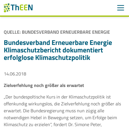
Men
Suchen
Suche
QUELLE: BUNDESVERBAND ERNEUERBARE ENERGIE
Navigation überspringen
ThEEN
Bundesverband Erneuerbare Energie
Klimaschutzbericht dokumentiert
Services
erfolglose Klimaschutzpolitik
Mitglieder
14.06.2018
Aktivitäten
Zielverfehlung noch größer als erwartet
Veranstaltungen
„Der bundespoltische Kurs in der Klimaschutzpolitik ist
offenkundig wirkungslos, die Zielverfehlung noch größer als
Aktuelles
erwartet. Die Bundesregierung muss nun zügig alle
notwendigen Hebel in Bewegung setzen, um Erfolge beim
Klimaschutz zu erzielen“, fordert Dr. Simone Peter,
Meldungen