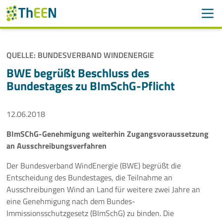
Men
Suchen
Suche
QUELLE: BUNDESVERBAND WINDENERGIE
Navigation überspringen
ThEEN
BWE begrüßt Beschluss des
Bundestages zu BImSchG-Pflicht
Services
12.06.2018
Mitglieder
BImSChG-Genehmigung weiterhin Zugangsvoraussetzung
Aktivitäten
an Ausschreibungsverfahren
Veranstaltungen
Der Bundesverband WindEnergie (BWE) begrüßt die
Entscheidung des Bundestages, die Teilnahme an
Aktuelles
Ausschreibungen Wind an Land für weitere zwei Jahre an
eine Genehmigung nach dem Bundes-
Immissionsschutzgesetz (BImSchG) zu binden. Die
Meldungen