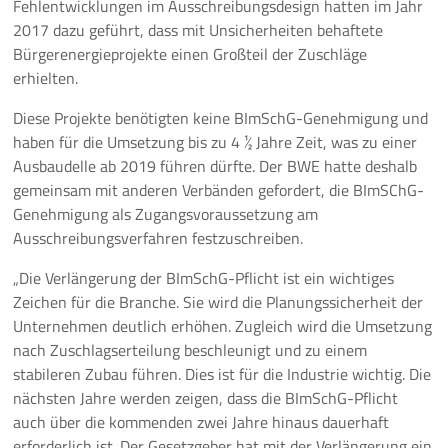
Fehlentwicklungen im Ausschreibungsdesign hatten im Jahr
2017 dazu geführt, dass mit Unsicherheiten behaftete
Pressemeldungen
Bürgerenergieprojekte einen Großteil der Zuschläge
erhielten.
Branchenmeldungen
Diese Projekte benötigten keine BImSchG-Genehmigung und
Statements
haben für die Umsetzung bis zu 4 ½ Jahre Zeit, was zu einer
Ausbaudelle ab 2019 führen dürfte. Der BWE hatte deshalb
Positionen
gemeinsam mit anderen Verbänden gefordert, die BImSChG-
Genehmigung als Zugangsvoraussetzung am
Jobs
Ausschreibungsverfahren festzuschreiben.
„Die Verlängerung der BImSchG-Pflicht ist ein wichtiges
Mediathek
Zeichen für die Branche. Sie wird die Planungssicherheit der
Unternehmen deutlich erhöhen. Zugleich wird die Umsetzung
Akkreditierung
nach Zuschlagserteilung beschleunigt und zu einem
stabileren Zubau führen. Dies ist für die Industrie wichtig. Die
Mehr
nächsten Jahre werden zeigen, dass die BImSchG-Pflicht
auch über die kommenden zwei Jahre hinaus dauerhaft
erforderlich ist. Der Gesetzgeber hat mit der Verlängerung ein