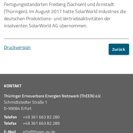
Fertigungsstandorten Freiberg (Sachsen) und Arnstadt
Pressemeldungen
(Thüringen). Im August 2017 hatte SolarWorld Industries die
deutschen Produktions- und Vertriebsaktivitäten der
Branchenmeldungen
insolventen SolarWorld AG übernommen.
Statements
Druckversion
Zurück
Positionen
Jobs
Mediathek
KONTAKT
Thüringer Erneuerbare Energien Netzwerk (ThEEN) e.V.
Akkreditierung
Schmidtstedter Straße 1
D-99084 Erfurt
Mehr
Telefon
+49 361 663 82 280
Telefax
+49 361 663 82 289
E-Mail
info@theen-ev.de