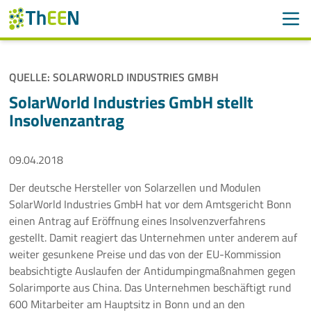
Men
Suchen
Suche
QUELLE: SOLARWORLD INDUSTRIES GMBH
Navigation überspringen
ThEEN
SolarWorld Industries GmbH stellt
Insolvenzantrag
Services
09.04.2018
Mitglieder
Der deutsche Hersteller von Solarzellen und Modulen
Aktivitäten
SolarWorld Industries GmbH hat vor dem Amtsgericht Bonn
einen Antrag auf Eröffnung eines Insolvenzverfahrens
Veranstaltungen
gestellt. Damit reagiert das Unternehmen unter anderem auf
weiter gesunkene Preise und das von der EU-Kommission
Aktuelles
beabsichtigte Auslaufen der Antidumpingmaßnahmen gegen
Solarimporte aus China. Das Unternehmen beschäftigt rund
Meldungen
600 Mitarbeiter am Hauptsitz in Bonn und an den