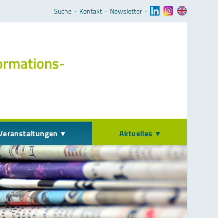
Navigation überspringen
Suche
‧
Kontakt
‧
Newsletter
‧
ormations­
Veranstaltungen
Aktuelles