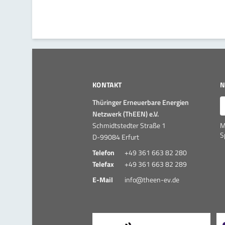
KONTAKT
N
E
Thüringer Erneuerbare Energien
Netzwerk (ThEEN) e.V.
Schmidtstedter Straße 1
M
S
D-99084 Erfurt
Telefon
+49 361 663 82 280
Telefax
+49 361 663 82 289
E-Mail
info@theen-ev.de