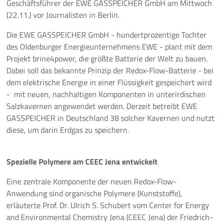
Geschäftsführer der EWE GASSPEICHER GmbH am Mittwoch
(22.11.) vor Journalisten in Berlin.
Pressemeldungen
Die EWE GASSPEICHER GmbH - hundertprozentige Tochter
Branchenmeldungen
des Oldenburger Energieunternehmens EWE - plant mit dem
Projekt brine4power, die größte Batterie der Welt zu bauen.
Statements
Dabei soll das bekannte Prinzip der Redox-Flow-Batterie - bei
dem elektrische Energie in einer Flüssigkeit gespeichert wird
Positionen
- mit neuen, nachhaltigen Komponenten in unterirdischen
Salzkavernen angewendet werden. Derzeit betreibt EWE
Jobs
GASSPEICHER in Deutschland 38 solcher Kavernen und nutzt
diese, um darin Erdgas zu speichern.
Mediathek
Spezielle Polymere am CEEC Jena entwickelt
Akkreditierung
Eine zentrale Komponente der neuen Redox-Flow-
Mehr
Anwendung sind organische Polymere (Kunststoffe),
erläuterte Prof. Dr. Ulrich S. Schubert vom Center for Energy
and Environmental Chemistry Jena (CEEC Jena) der Friedrich-