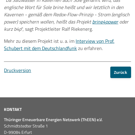
"
Da Salzwasser in Kavernen auch Sole genannt wird, das
englische Wort für Sole brine heißt und wir letztlich in den
Kavernen - gemäß dem Redox-Flow-Prinzip - Strom (englisch
power) speichern wollen, heißt das Projekt
brine4power
oder
kurz b4p
", sagt Projektleiter Ralf Riekenerg.
Mehr zu diesem Projekt ist u. a. im
Interview von Prof.
Schubert mit dem Deutschlandfunk
zu erfahren.
Druckversion
Zurück
KONTAKT
Thüringer Erneuerbare Energien Netzwerk (ThEEN) e.V.
Schmidtstedter Straße 1
D-99084 Erfurt