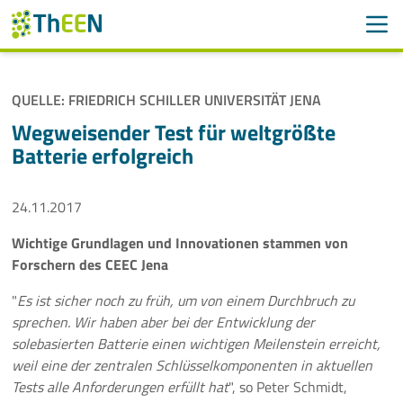
Men
Suchen
Suche
QUELLE: FRIEDRICH SCHILLER UNIVERSITÄT JENA
Navigation überspringen
ThEEN
Wegweisender Test für weltgrößte
Batterie erfolgreich
Services
24.11.2017
Mitglieder
Wichtige Grundlagen und Innovationen stammen von
Aktivitäten
Forschern des CEEC Jena
Veranstaltungen
"
Es ist sicher noch zu früh, um von einem Durchbruch zu
sprechen. Wir haben aber bei der Entwicklung der
Aktuelles
solebasierten Batterie einen wichtigen Meilenstein erreicht,
weil eine der zentralen Schlüsselkomponenten in aktuellen
Tests alle Anforderungen erfüllt hat
", so Peter Schmidt,
Meldungen