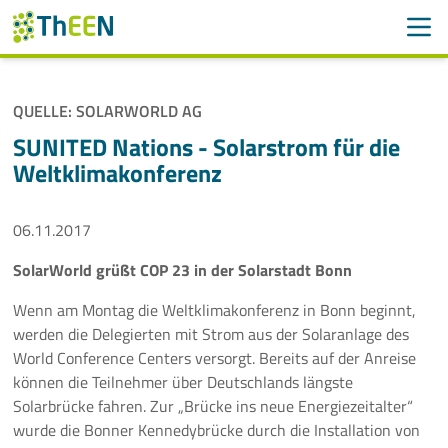
Men
Suchen
Suche
QUELLE: SOLARWORLD AG
Navigation überspringen
ThEEN
SUNITED Nations - Solarstrom für die
Weltklimakonferenz
Services
06.11.2017
Mitglieder
SolarWorld grüßt COP 23 in der Solarstadt Bonn
Aktivitäten
Wenn am Montag die Weltklimakonferenz in Bonn beginnt,
Veranstaltungen
werden die Delegierten mit Strom aus der Solaranlage des
World Conference Centers versorgt. Bereits auf der Anreise
Aktuelles
können die Teilnehmer über Deutschlands längste
Solarbrücke fahren. Zur „Brücke ins neue Energiezeitalter“
wurde die Bonner Kennedybrücke durch die Installation von
Meldungen