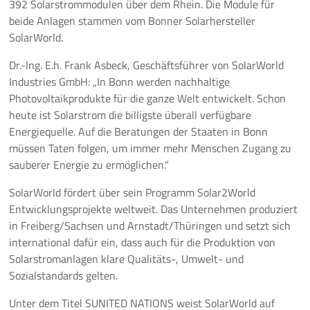
392 Solarstrommodulen über dem Rhein. Die Module für
beide Anlagen stammen vom Bonner Solarhersteller
Pressemeldungen
SolarWorld.
Branchenmeldungen
Dr.-Ing. E.h. Frank Asbeck, Geschäftsführer von SolarWorld
Industries GmbH: „In Bonn werden nachhaltige
Statements
Photovoltaikprodukte für die ganze Welt entwickelt. Schon
heute ist Solarstrom die billigste überall verfügbare
Positionen
Energiequelle. Auf die Beratungen der Staaten in Bonn
müssen Taten folgen, um immer mehr Menschen Zugang zu
Jobs
sauberer Energie zu ermöglichen.“
SolarWorld fördert über sein Programm Solar2World
Mediathek
Entwicklungsprojekte weltweit. Das Unternehmen produziert
in Freiberg/Sachsen und Arnstadt/Thüringen und setzt sich
Akkreditierung
international dafür ein, dass auch für die Produktion von
Solarstromanlagen klare Qualitäts-, Umwelt- und
Mehr
Sozialstandards gelten.
Unter dem Titel SUNITED NATIONS weist SolarWorld auf