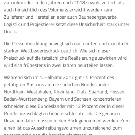
Zubaukorridor in den Jahren nach 2018 sowohl zeitlich als
auch hinsichtlich des Volumens erreicht werden kann.
Pressemeldungen
Zulieferer und Hersteller, aber auch Baunebengewerbe,
Logistik und Projektierer setzt diese Unsicherheit stark unter
Branchenmeldungen
Druck.
Statements
Die Preisentwicklung bewegt sich nach unten und macht den
starken Wettbewerbsdruck deutlich. Wie sich dieser
Positionen
Preisdruck auf die tatsächliche Realisierung auswirken wird,
wird sich frühestens in zwei Jahren beurteilen lassen.
Jobs
Während sich im 1. Halbjahr 2017 gut 45 Prozent des
getätigten Ausbaus auf die südlichen Bundesländer
Mediathek
Nordthein-Westphalen, Rheinland-Pfalz, Saarland, Hessen,
Baden-Württemberg, Bayern und Sachsen konzentrieren,
Akkreditierung
schneiden diese Bundesländer mit 12 Prozent der in dieser
Mehr
Runde bezuschlagten Gebote schlechter ab. Die genauen
Ursachen dafür müssen in den Blick genommen werden. Zum
einen ist das Ausschreibungsvolumen unzureichend, zum