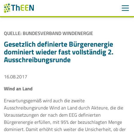
Men
Suchen
Suche
QUELLE: BUNDESVERBAND WINDENERGIE
Navigation überspringen
ThEEN
Gesetzlich definierte Bürgerenergie
dominiert wieder fast vollständig 2.
Services
Ausschreibungsrunde
Mitglieder
16.08.2017
Aktivitäten
Wind an Land
Veranstaltungen
Erwartungsgemäß wird auch die zweite
Ausschreibungsrunde Wind an Land durch Akteure, die die
Aktuelles
Voraussetzungen der nach dem EEG definierten
Bürgerenergie erfüllen, mit 95% der bezuschlagten Menge
dominiert. Damit erhöht sich weiter die Unsicherheit, ob der
Meldungen