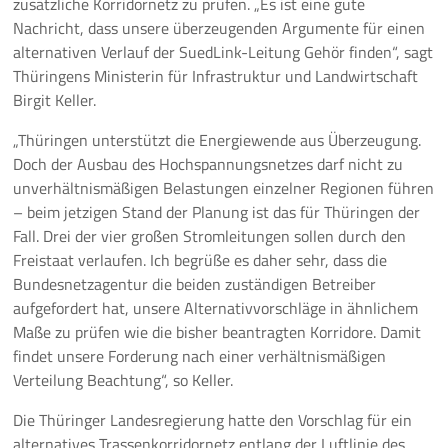
zusätzliche Korridornetz zu prüfen. „Es ist eine gute
Nachricht, dass unsere überzeugenden Argumente für einen
Pressemeldungen
alternativen Verlauf der SuedLink-Leitung Gehör finden“, sagt
Thüringens Ministerin für Infrastruktur und Landwirtschaft
Branchenmeldungen
Birgit Keller.
Statements
„Thüringen unterstützt die Energiewende aus Überzeugung.
Doch der Ausbau des Hochspannungsnetzes darf nicht zu
Positionen
unverhältnismäßigen Belastungen einzelner Regionen führen
– beim jetzigen Stand der Planung ist das für Thüringen der
Jobs
Fall. Drei der vier großen Stromleitungen sollen durch den
Freistaat verlaufen. Ich begrüße es daher sehr, dass die
Mediathek
Bundesnetzagentur die beiden zuständigen Betreiber
aufgefordert hat, unsere Alternativvorschläge in ähnlichem
Akkreditierung
Maße zu prüfen wie die bisher beantragten Korridore. Damit
findet unsere Forderung nach einer verhältnismäßigen
Mehr
Verteilung Beachtung“, so Keller.
Die Thüringer Landesregierung hatte den Vorschlag für ein
alternatives Trassenkorridornetz entlang der Luftlinie des