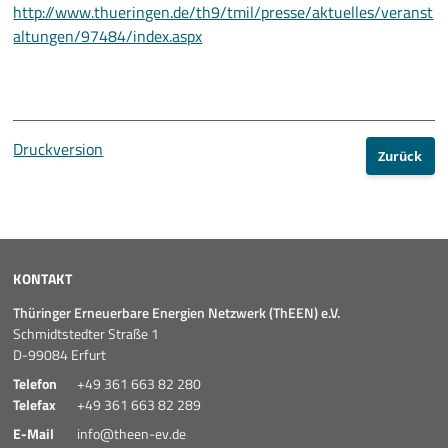
http://www.thueringen.de/th9/tmil/presse/aktuelles/veranst
altungen/97484/index.aspx
Druckversion
Zurück
KONTAKT
Thüringer Erneuerbare Energien Netzwerk (ThEEN) e.V.
Schmidtstedter Straße 1
D-99084 Erfurt
Telefon
+49 361 663 82 280
Telefax
+49 361 663 82 289
E-Mail
info@theen-ev.de