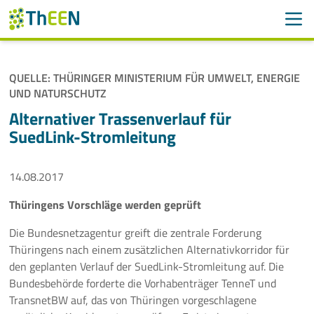
Men
Suchen
Suche
QUELLE: THÜRINGER MINISTERIUM FÜR UMWELT, ENERGIE
Navigation überspringen
UND NATURSCHUTZ
ThEEN
Alternativer Trassenverlauf für
Services
SuedLink-Stromleitung
Mitglieder
14.08.2017
Aktivitäten
Thüringens Vorschläge werden geprüft
Die Bundesnetzagentur greift die zentrale Forderung
Veranstaltungen
Thüringens nach einem zusätzlichen Alternativkorridor für
den geplanten Verlauf der SuedLink-Stromleitung auf. Die
Aktuelles
Bundesbehörde forderte die Vorhabenträger TenneT und
TransnetBW auf, das von Thüringen vorgeschlagene
Meldungen