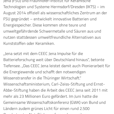
Jena (FSU) und Fraunhofer-Institut für Keramische
Technologien und Systeme Hermsdorf/Dresden (IKTS) – im
Pressemeldungen
August 2014 offiziell als wissenschaftliches Zentrum an der
FSU gegründet – entwickelt innovative Batterien und
Branchenmeldungen
Energiespeicher. Diese kommen ohne teure und
umweltgefährdende Schwermetalle und Säuren aus und
Statements
nutzen stattdessen umweltfreundliche Alternativen aus
Kunststoffen oder Keramiken.
Positionen
„Jena setzt mit dem CEEC Jena Impulse für die
Jobs
Batterieforschung weit über Deutschland hinaus“, betonte
Tiefensee. „Das CEEC Jena leistet damit auch Pionierarbeit für
Mediathek
die Energiewende und schafft den notwendigen
Wissenstransfer in die Thüringer Wirtschaft.“
Akkreditierung
Wissenschaftsministerium, Carl-Zeiss-Stiftung und Ernst-
Abbe-Stiftung haben die Arbeit des CEEC Jena seit 2011 mit
Mehr
mehr als 23 Millionen Euro gefördert. Im Juni hatte die
Gemeinsame Wissenschaftskonferenz (GWK) von Bund und
Ländern zudem grünes Licht für einen rund 2.500