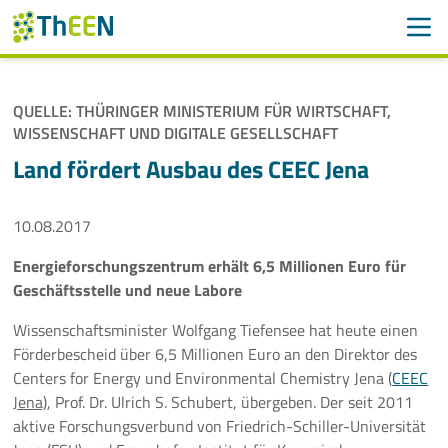
Men
Suchen
Suche
QUELLE: THÜRINGER MINISTERIUM FÜR WIRTSCHAFT,
Navigation überspringen
WISSENSCHAFT UND DIGITALE GESELLSCHAFT
ThEEN
Land fördert Ausbau des CEEC Jena
Services
10.08.2017
Mitglieder
Energieforschungszentrum erhält 6,5 Millionen Euro für
Aktivitäten
Geschäftsstelle und neue Labore
Wissenschaftsminister Wolfgang Tiefensee hat heute einen
Veranstaltungen
Förderbescheid über 6,5 Millionen Euro an den Direktor des
Centers for Energy und Environmental Chemistry Jena (
CEEC
Aktuelles
Jena)
, Prof. Dr. Ulrich S. Schubert, übergeben. Der seit 2011
aktive Forschungsverbund von Friedrich-Schiller-Universität
Meldungen