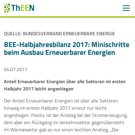
Men
Suchen
Suche
QUELLE: BUNDESVERBAND ERNEUERBARE ENERGIE
Navigation überspringen
ThEEN
BEE-Halbjahresbilanz 2017: Minischritte
beim Ausbau Erneuerbarer Energien
Services
04.07.2017
Mitglieder
Anteil Erneuerbarer Energien über alle Sektoren im ersten
Aktivitäten
Halbjahr 2017 leicht angestiegen
Veranstaltungen
Der Anteil Erneuerbarer Energien ist über alle Sektoren
hinweg im ersten Halbjahr 2017 erneut nur leicht
Aktuelles
angestiegen. Positiv ist der Anstieg bei der Stromerzeugung,
dem aber ein Rückgang im Verkehrssektor gegenübersteht.
Im Wärmesektor gab es nur einen leichten Anstieg. „Die
Meldungen