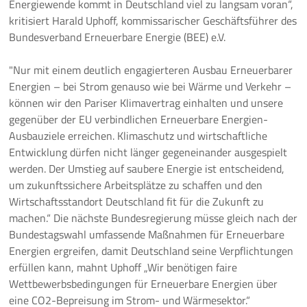
Energiewende kommt in Deutschland viel zu langsam voran“,
kritisiert Harald Uphoff, kommissarischer Geschäftsführer des
Pressemeldungen
Bundesverband Erneuerbare Energie (BEE) e.V.
Branchenmeldungen
"Nur mit einem deutlich engagierteren Ausbau Erneuerbarer
Energien – bei Strom genauso wie bei Wärme und Verkehr –
Statements
können wir den Pariser Klimavertrag einhalten und unsere
gegenüber der EU verbindlichen Erneuerbare Energien-
Positionen
Ausbauziele erreichen. Klimaschutz und wirtschaftliche
Entwicklung dürfen nicht länger gegeneinander ausgespielt
Jobs
werden. Der Umstieg auf saubere Energie ist entscheidend,
um zukunftssichere Arbeitsplätze zu schaffen und den
Mediathek
Wirtschaftsstandort Deutschland fit für die Zukunft zu
machen.“ Die nächste Bundesregierung müsse gleich nach der
Akkreditierung
Bundestagswahl umfassende Maßnahmen für Erneuerbare
Energien ergreifen, damit Deutschland seine Verpflichtungen
Mehr
erfüllen kann, mahnt Uphoff „Wir benötigen faire
Wettbewerbsbedingungen für Erneuerbare Energien über
eine CO2-Bepreisung im Strom- und Wärmesektor.“