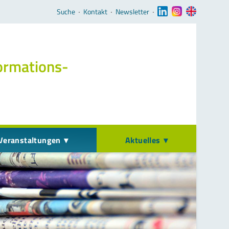
Navigation überspringen
Suche
‧
Kontakt
‧
Newsletter
‧
ormations­
Veranstaltungen
Aktuelles