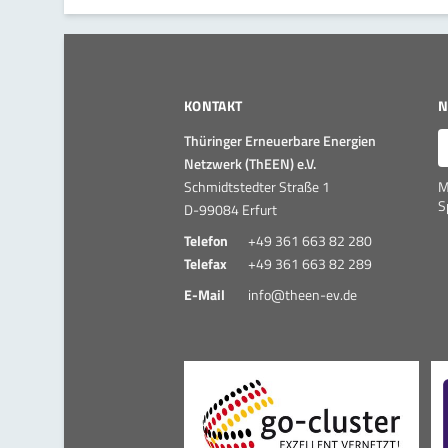
KONTAKT
N
E
Thüringer Erneuerbare Energien
Netzwerk (ThEEN) e.V.
Schmidtstedter Straße 1
M
S
D-99084 Erfurt
Telefon
+49 361 663 82 280
Telefax
+49 361 663 82 289
E-Mail
info@theen-ev.de