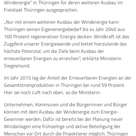
Windenergie“ in Thüringen für deren weiteren Ausbau im
Freistaat Thüringen ausgesprochen.
Pressemeldungen
„Nur mit einem weiteren Ausbau der Windenergie kann
Branchenmeldungen
Thüringen seinen Eigenenergiebedarf bis zu Jahr 2040 aus
100 Prozent regenerativer Energie decken. Windkraft ist das
Statements
Zugpferd unserer Energiewende und bietet hierzulande das
höchste Potenzial, um die Ziele beim Ausbau der
Positionen
erneuerbaren Energien zu erreichen“, erklärte Ministerin
Siegesmund.
Jobs
Im Jahr 2015 lag der Anteil der Erneuerbaren Energien an der
Gesamtstromproduktion in Thüringen bei rund 59 Prozent.
Mediathek
Hier sei noch Luft nach oben, so die Ministerin.
Akkreditierung
Unternehmen, Kommunen und die Bürgerinnen und Bürger
können mit dem Ausbau der Windenergie zum Energie-
Mehr
Gewinner werden. Dafür ist bereits bei der Planung neuer
Windanlagen eine frühzeitige und aktive Beteiligung der
Menschen vor Ort durch die Projektierer möglich. Thüringen