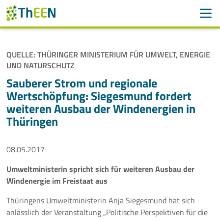
Men
Suchen
Suche
QUELLE: THÜRINGER MINISTERIUM FÜR UMWELT, ENERGIE
Navigation überspringen
UND NATURSCHUTZ
ThEEN
Sauberer Strom und regionale
Services
Wertschöpfung: Siegesmund fordert
weiteren Ausbau der Windenergien in
Mitglieder
Thüringen
Aktivitäten
08.05.2017
Veranstaltungen
Umweltministerin spricht sich für weiteren Ausbau der
Windenergie im Freistaat aus
Aktuelles
Thüringens Umweltministerin Anja Siegesmund hat sich
anlässlich der Veranstaltung „Politische Perspektiven für die
Meldungen