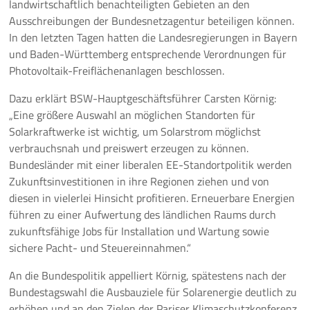
landwirtschaftlich benachteiligten Gebieten an den
Ausschreibungen der Bundesnetzagentur beteiligen können.
Pressemeldungen
In den letzten Tagen hatten die Landesregierungen in Bayern
und Baden-Württemberg entsprechende Verordnungen für
Branchenmeldungen
Photovoltaik-Freiflächenanlagen beschlossen.
Statements
Dazu erklärt BSW-Hauptgeschäftsführer Carsten Körnig:
„Eine größere Auswahl an möglichen Standorten für
Positionen
Solarkraftwerke ist wichtig, um Solarstrom möglichst
verbrauchsnah und preiswert erzeugen zu können.
Jobs
Bundesländer mit einer liberalen EE-Standortpolitik werden
Zukunftsinvestitionen in ihre Regionen ziehen und von
Mediathek
diesen in vielerlei Hinsicht profitieren. Erneuerbare Energien
führen zu einer Aufwertung des ländlichen Raums durch
Akkreditierung
zukunftsfähige Jobs für Installation und Wartung sowie
sichere Pacht- und Steuereinnahmen.“
Mehr
An die Bundespolitik appelliert Körnig, spätestens nach der
Bundestagswahl die Ausbauziele für Solarenergie deutlich zu
erhöhen und an den Zielen der Pariser Klimaschutzkonferenz