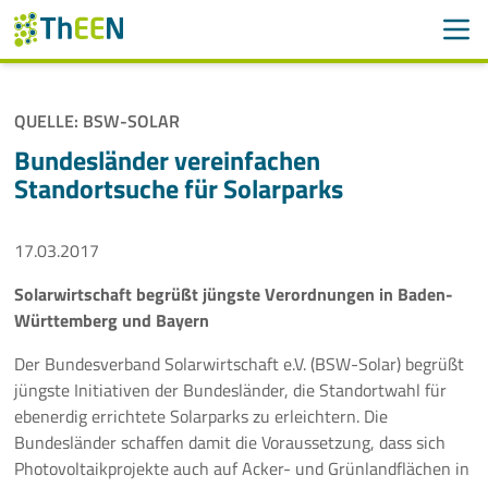
Men
Suchen
Suche
QUELLE: BSW-SOLAR
Navigation überspringen
ThEEN
Bundesländer vereinfachen
Standortsuche für Solarparks
Services
17.03.2017
Mitglieder
Solarwirtschaft begrüßt jüngste Verordnungen in Baden-
Aktivitäten
Württemberg und Bayern
Veranstaltungen
Der Bundesverband Solarwirtschaft e.V. (BSW-Solar) begrüßt
jüngste Initiativen der Bundesländer, die Standortwahl für
Aktuelles
ebenerdig errichtete Solarparks zu erleichtern. Die
Bundesländer schaffen damit die Voraussetzung, dass sich
Photovoltaikprojekte auch auf Acker- und Grünlandflächen in
Meldungen