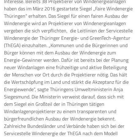
Interesse. Bereits 38 Projektierer von Windenergieanlagen
haben das im März 2016 gestartete Siegel „Faire Windenergie
Pressemeldungen
Thüringen“ erhalten. Das Siegel für einen fairen Ausbau der
Windenergie wird an Projektierer von Windenergieanlagen
Branchenmeldungen
vergeben die sich verpflichten, die Leitlinien der Servicestelle
Windenergie der Thüringer Energie- und GreenTech-Agentur
Statements
(ThEGA) einzuhalten. „Kommunen und die Bürgerinnen und
Bürger können mit dem Ausbau der Windenergie zum
Positionen
Energie-Gewinner werden. Dafür ist bereits bei der Planung
neuer Windanlagen eine frühzeitige und aktive Beteiligung
Jobs
der Menschen vor Ort durch die Projektierer nötig. Das hält
die Wertschöpfung im Land und stärkt die Akzeptanz für die
Mediathek
Energiewende“, sagte Thüringens Umweltministerin Anja
Siegesmund. Die Ministerin verweist darauf, dass sich mit
Akkreditierung
dem Siegel ein Großteil der in Thüringen tätigen
Windanlagenprojektierer zu einem transparenten und
Mehr
bürgerfreundlichen Ausbau der Windenergie bekennt.
Zahlreiche Bundesländer und Verbände haben sich bei der
Servicestelle Windenergie der ThEGA nach dem Modell