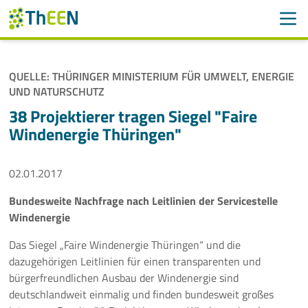
Men
Suchen
Suche
QUELLE: THÜRINGER MINISTERIUM FÜR UMWELT, ENERGIE
Navigation überspringen
UND NATURSCHUTZ
ThEEN
38 Projektierer tragen Siegel "Faire
Services
Windenergie Thüringen"
Mitglieder
02.01.2017
Aktivitäten
Bundesweite Nachfrage nach Leitlinien der Servicestelle
Windenergie
Veranstaltungen
Das Siegel „Faire Windenergie Thüringen“ und die
dazugehörigen Leitlinien für einen transparenten und
Aktuelles
bürgerfreundlichen Ausbau der Windenergie sind
deutschlandweit einmalig und finden bundesweit großes
Meldungen