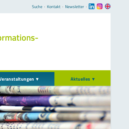
Navigation überspringen
Suche
‧
Kontakt
‧
Newsletter
‧
ormations­
Veranstaltungen
Aktuelles