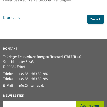
Leiter des Netzwerks Geothermie fungiert.
Druckversion
Zurück
KONTAKT
Thüringer Erneuerbare Energien Netzwerk (ThEEN) e.V.
Schmidtstedter Straße 1
D-99084 Erfurt
Telefon
+49 361 663 82 280
Telefax
+49 361 663 82 289
E-Mail
info@theen-ev.de
NEWSLETTER
E-Mail*
Abonnieren