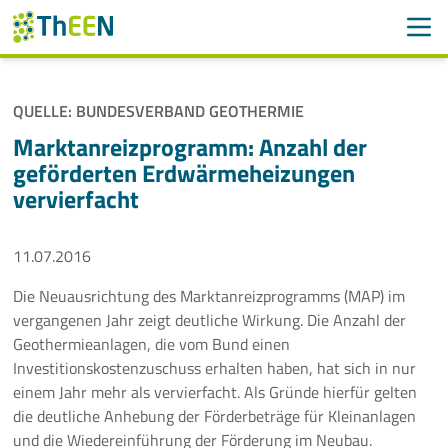
Men
Suchen
Suche
QUELLE: BUNDESVERBAND GEOTHERMIE
Navigation überspringen
ThEEN
Marktanreizprogramm: Anzahl der
geförderten Erdwärmeheizungen
Services
vervierfacht
Mitglieder
11.07.2016
Aktivitäten
Die Neuausrichtung des Marktanreizprogramms (MAP) im
vergangenen Jahr zeigt deutliche Wirkung. Die Anzahl der
Veranstaltungen
Geothermieanlagen, die vom Bund einen
Investitionskostenzuschuss erhalten haben, hat sich in nur
Aktuelles
einem Jahr mehr als vervierfacht. Als Gründe hierfür gelten
die deutliche Anhebung der Förderbeträge für Kleinanlagen
Meldungen
und die Wiedereinführung der Förderung im Neubau.