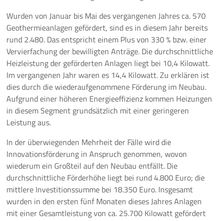
Wurden von Januar bis Mai des vergangenen Jahres ca. 570
Pressemeldungen
Geothermieanlagen gefördert, sind es in diesem Jahr bereits
rund 2.480. Das entspricht einem Plus von 330 % bzw. einer
Branchenmeldungen
Vervierfachung der bewilligten Anträge. Die durchschnittliche
Heizleistung der geförderten Anlagen liegt bei 10,4 Kilowatt.
Statements
Im vergangenen Jahr waren es 14,4 Kilowatt. Zu erklären ist
dies durch die wiederaufgenommene Förderung im Neubau.
Positionen
Aufgrund einer höheren Energieeffizienz kommen Heizungen
in diesem Segment grundsätzlich mit einer geringeren
Jobs
Leistung aus.
Mediathek
In der überwiegenden Mehrheit der Fälle wird die
Innovationsförderung in Anspruch genommen, wovon
Akkreditierung
wiederum ein Großteil auf den Neubau entfällt. Die
durchschnittliche Förderhöhe liegt bei rund 4.800 Euro; die
Mehr
mittlere Investitionssumme bei 18.350 Euro. Insgesamt
wurden in den ersten fünf Monaten dieses Jahres Anlagen
mit einer Gesamtleistung von ca. 25.700 Kilowatt gefördert