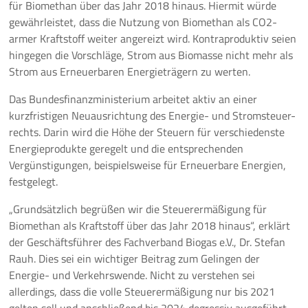
für Biomethan über das Jahr 2018 hinaus. Hiermit würde
gewährleistet, dass die Nutzung von Biomethan als CO2-
Pressemeldungen
armer Kraftstoff weiter angereizt wird. Kontraproduktiv seien
hingegen die Vorschläge, Strom aus Biomasse nicht mehr als
Branchenmeldungen
Strom aus Erneuerbaren Energieträgern zu werten.
Statements
Das Bundesfinanzministerium arbeitet aktiv an einer
kurzfristigen Neuausrichtung des Energie- und Stromsteuer-
Positionen
rechts. Darin wird die Höhe der Steuern für verschiedenste
Energieprodukte geregelt und die entsprechenden
Jobs
Vergünstigungen, beispielsweise für Erneuerbare Energien,
festgelegt.
Mediathek
„Grundsätzlich begrüßen wir die Steuerermäßigung für
Biomethan als Kraftstoff über das Jahr 2018 hinaus“, erklärt
Akkreditierung
der Geschäftsführer des Fachverband Biogas e.V., Dr. Stefan
Mehr
Rauh. Dies sei ein wichtiger Beitrag zum Gelingen der
Energie- und Verkehrswende. Nicht zu verstehen sei
allerdings, dass die volle Steuerermäßigung nur bis 2021