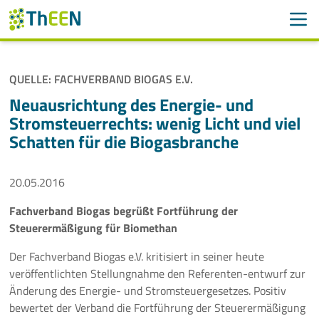
Men
Suchen
Suche
QUELLE: FACHVERBAND BIOGAS E.V.
Navigation überspringen
ThEEN
Neuausrichtung des Energie- und
Stromsteuerrechts: wenig Licht und viel
Services
Schatten für die Biogasbranche
Mitglieder
20.05.2016
Aktivitäten
Fachverband Biogas begrüßt Fortführung der
Steuerermäßigung für Biomethan
Veranstaltungen
Der Fachverband Biogas e.V. kritisiert in seiner heute
Aktuelles
veröffentlichten Stellungnahme den Referenten-entwurf zur
Änderung des Energie- und Stromsteuergesetzes. Positiv
bewertet der Verband die Fortführung der Steuerermäßigung
Meldungen